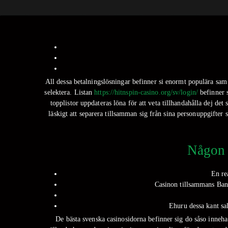
All dessa betalningslösningar befinner si enormt populära sam 
selektera. Listan
https://hitnspin-casino.org/sv/login/
befinner s
topplistor uppdateras löna för att veta tillhandahålla dej de
läskigt att separera tillsamman sig från sina personuppgifter
Någon c
En re
Casinon tillsammans Bank
Ehuru dessa kant sa
De bästa svenska casinosidorna befinner sig do såso inneha