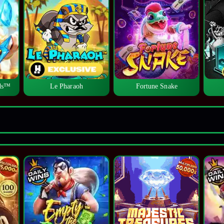
lds™
Le Pharaoh
Fortune Snake