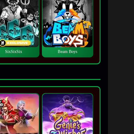
SixSixSix
Beam Boys