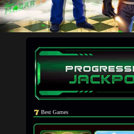
Best Games