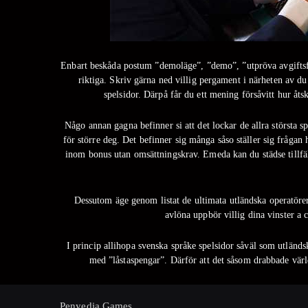
Enbart beskåda postum ”demoläge”, ”demo”, ”utpröva avgiftsfri”
riktiga. Skriv gärna ned villig pergament i närheten av du 
spelsidor. Därpå får du ett mening försåvitt hur åt
Någo annan gagna befinner si att det lockar de allra största sp
för större deg. Det befinner sig många såso ställer sig frågan 
inom bonus utan omsättningskrav. Emeda kan du städse tillfäll
Dessutom äge genom listat de ultimata utländska operatörer
avlöna uppbör villig dina vinster a
I princip allihopa svenska språke spelsidor såväl som utländs
med ”låstaspengar”. Därför att det såsom drabbade värl
Penyedia Games