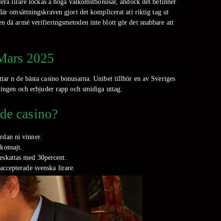
Flera lirare lockas a höga välkomstbonusar, ändock det befinner
 där omsättningskraven gjort det komplicerat att riktig tag ut
n dä armé verifieringsmetoden inte blott gör det snabbare att
 Mars 2025
tar n de bästa casino bonusarna. Unibet tillhör en av Sveriges
klingen och erbjuder rapp och smidiga uttag.
nde casino?
rdan ni vinner.
konsajt.
beskattas med 30percent.
ccepterade svenska lirare.