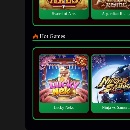
Sword of Ares
Asgardian Risin
Hot Games
Lucky Neko
Ninja vs Samura