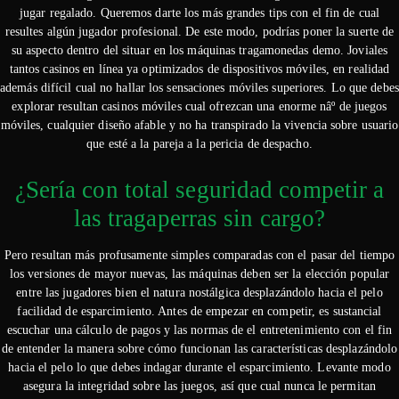
jugar regalado. Queremos darte los más grandes tips con el fin de cual
resultes algún jugador profesional. De este modo, podrías poner la suerte de
su aspecto dentro del situar en los máquinas tragamonedas demo. Joviales
tantos casinos en línea ya optimizados de dispositivos móviles, en realidad
además difícil cual no hallar los sensaciones móviles superiores. Lo que debes
explorar resultan casinos móviles cual ofrezcan una enorme nâº de juegos
móviles, cualquier diseño afable y no ha transpirado la vivencia sobre usuario
que esté a la pareja a la pericia de despacho.
¿Serí­a con total seguridad competir a
las tragaperras sin cargo?
Pero resultan más profusamente simples comparadas con el pasar del tiempo
los versiones de mayor nuevas, las máquinas deben ser la elección popular
entre las jugadores bien el natura nostálgica desplazándolo hacia el pelo
facilidad de esparcimiento. Antes de empezar en competir, es sustancial
escuchar una cálculo de pagos y las normas de el entretenimiento con el fin
de entender la manera sobre cómo funcionan las características desplazándolo
hacia el pelo lo que debes indagar durante el esparcimiento. Levante modo
asegura la integridad sobre las juegos, así que cual nunca le permitan