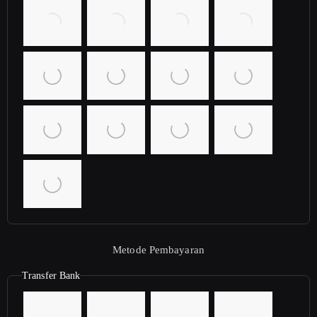
Metode Pembayaran
Transfer Bank