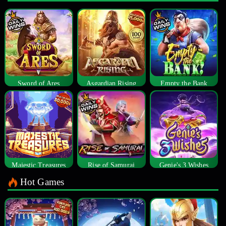
Sword of Ares
Asgardian Rising
Empty the Bank
Majestic Treasures
Rise of Samurai
Genie's 3 Wishes
Hot Games