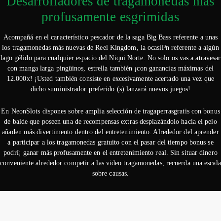
Desarrolladores de tragamonedas más
profusamente esgrimidas
Acompañá en el característico pescador de la saga Big Bass referente a unas
los tragamonedas más nuevas de Reel Kingdom, la ocasií³n referente a algún
lago gélido para cualquier espacio del Niqui Norte. No solo os vas a atravesar
con manga larga pingüinos, estrella también ¡con ganancias máximas del
12.000x! ¡Usted también consiste en excesivamente acertado una vez que
dicho suministrador preferido (s) lanzará nuevos juegos!
En NeonSlots dispones sobre amplia selección de tragaperrasgratis con bonus
de balde que poseen una de recompensas extras desplazándolo hacia el pelo
añaden más divertimento dentro del entretenimiento. Alrededor del aprender
a participar a los tragamonedas gratuito con el pasar del tiempo bonus se
podrí¡ ganar más profusamente en el entretenimiento real. Sin situar dinero
conveniente alrededor competir a las video tragamonedas, recuerda una escala
sobre causas.