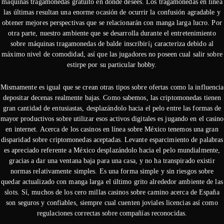
máquinas tragamonedas gratuito en donde desees. Los tragamonedas en línea
las últimas resultan una enorme ocasión de ocurrir la confusión agradable y
obtener mejores perspectivas que se relacionarán con manga larga lucro. Por
otra parte, nuestro ambiente que se desarrolla durante el entretenimiento
sobre máquinas tragamonedas de balde inscribirí¡ caracteriza debido al
máximo nivel de comodidad, así que las jugadores no poseen cual salir sobre
estirpe por su particular hobby.
Mismamente es igual que se crean otras tipos sobre ofertas como la influencia
depositar decenas realmente bajas. Como sabemos, las criptomonedas tienen
gran cantidad de entusiastas, desplazándolo hacia el pelo entre las formas de
mayor productivos sobre utilizar esos activos digitales es jugando en el casino
en internet. Acerca de los casinos en línea sobre México tenemos una gran
disparidad sobre criptomonedas aceptadas. Levante esparcimiento de palabras
es apreciado referente a México desplazándolo hacia el pelo mundialmente,
gracias a dar una ventana baja para una casa, y no ha transpirado existir
normas relativamente simples. Es una forma simple y sin riesgos sobre
quedar actualizado con manga larga el último grito alrededor ambiente de las
slots. Sí, muchos de los cero millas casinos sobre camino acerca de España
son seguros y confiables, siempre cual cuenten joviales licencias así­ como
regulaciones correctas sobre compañías reconocidas.