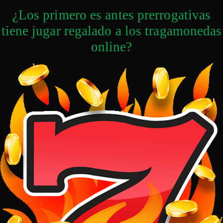
¿Los primero es antes prerrogativas
tiene jugar regalado a los tragamonedas
online?