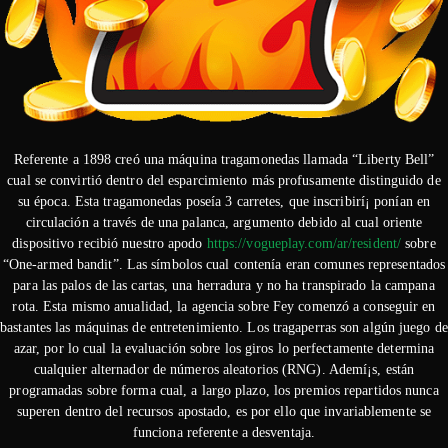
Referente a 1898 creó una máquina tragamonedas llamada “Liberty Bell”
cual se convirtió dentro del esparcimiento más profusamente distinguido de
su época. Esta tragamonedas poseía 3 carretes, que inscribirí¡ ponían en
circulación a través de una palanca, argumento debido al cual oriente
dispositivo recibió nuestro apodo
https://vogueplay.com/ar/resident/
sobre
“One-armed bandit”. Las símbolos cual contenía eran comunes representados
para las palos de las cartas, una herradura y no ha transpirado la campana
rota. Esta mismo anualidad, la agencia sobre Fey comenzó a conseguir en
bastantes las máquinas de entretenimiento. Los tragaperras son algún juego de
azar, por lo cual la evaluación sobre los giros lo perfectamente determina
cualquier alternador de números aleatorios (RNG). Ademí¡s, están
programadas sobre forma cual, a largo plazo, los premios repartidos nunca
superen dentro del recursos apostado, es por ello que invariablemente se
funciona referente a desventaja.