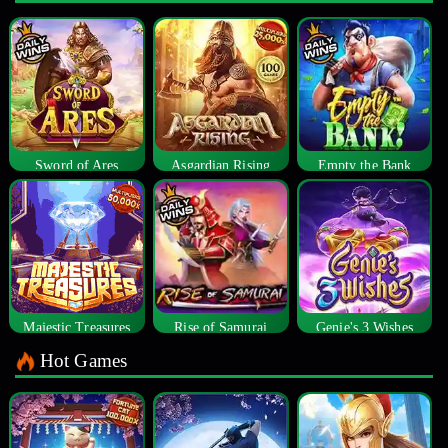
Sword of Ares
Asgardian Rising
Empty the Bank
Majestic Treasures
Rise of Samurai
Genie's 3 Wishes
Hot Games