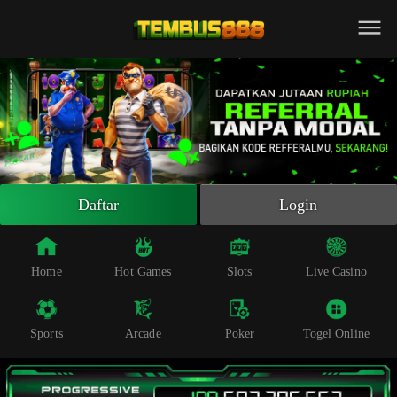
Beranda
Slot Online
Live Casino
Sportsbook
Arcade
Togel Online
Daftar
Login
Poker
Whatsapp
Home
Hot Games
Slots
Live Casino
Telegram
Sports
Arcade
Poker
Togel Online
Livechat