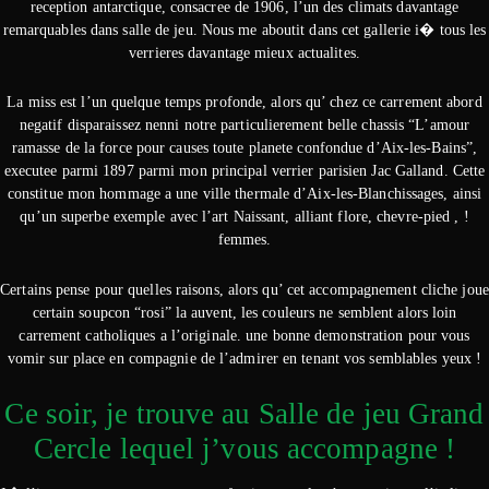
reception antarctique, consacree de 1906, l’un des climats davantage
remarquables dans salle de jeu. Nous me aboutit dans cet gallerie i� tous les
verrieres davantage mieux actualites.
La miss est l’un quelque temps profonde, alors qu’ chez ce carrement abord
negatif disparaissez nenni notre particulierement belle chassis “L’amour
ramasse de la force pour causes toute planete confondue d’Aix-les-Bains”,
executee parmi 1897 parmi mon principal verrier parisien Jac Galland. Cette
constitue mon hommage a une ville thermale d’Aix-les-Blanchissages, ainsi
qu’un superbe exemple avec l’art Naissant, alliant flore, chevre-pied , !
femmes.
Certains pense pour quelles raisons, alors qu’ cet accompagnement cliche joue
certain soupcon “rosi” la auvent, les couleurs ne semblent alors loin
carrement catholiques a l’originale. une bonne demonstration pour vous
vomir sur place en compagnie de l’admirer en tenant vos semblables yeux !
Ce soir, je trouve au Salle de jeu Grand
Cercle lequel j’vous accompagne !