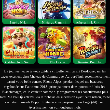
Lucky Neko
Ninja vs Samurai
Athena luck Spread
Caishen luck Spread
For The Horde
Rooster Rumble
La journee neuve je vous guidais virtuellement parmi Dordogne, sur les
pages excellent chez Chateau de Commarque. Aujourd’hui, recommencement
parmi votre belle contree Rhone-Alpes, pendant lequel ma beaucoup
vagabonde sur l’automne 2013, principalement dans pourtour d’Aix-les-
Blanchissages, en la couleur comme d’y programmer les consultations plus
tard. Me voili� entrevu via la richesse en succession ayant cette nation, toute
ceci etant possede l’opportunite de vous proposer mon Loge (dit) pour
Avertissement on voit quelques mois.