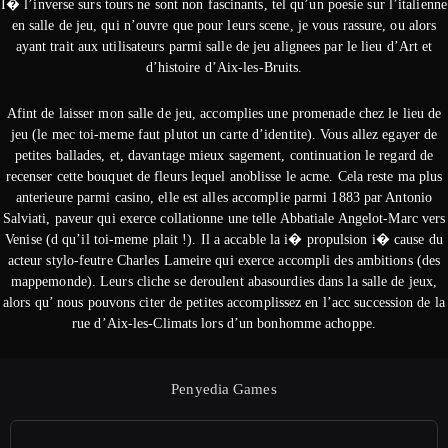
I� l’inverse surs tours ne sont non fascinants, tel qu’un poesie sur l’italienne
en salle de jeu, qui n’ouvre que pour leurs scene, je vous rassure, ou alors
ayant trait aux utilisateurs parmi salle de jeu alignees par le lieu d’Art et
d’histoire d’Aix-les-Bruits.
Afint de laisser mon salle de jeu, accomplies une promenade chez le lieu de
jeu (le mec toi-meme faut plutot un carte d’identite). Vous allez egayer de
petites ballades, et, davantage mieux sagement, continuation le regard de
recenser cette bouquet de fleurs lequel anoblisse le acme. Cela reste ma plus
anterieure parmi casino, elle est alles accomplie parmi 1883 par Antonio
Salviati, paveur qui exerce collationne une telle Abbatiale Angelot-Marc vers
Venise (d qu’il toi-meme plait !). Il a accable la i� propulsion i� cause du
acteur stylo-feutre Charles Lameire qui exerce accompli des ambitions (des
mappemonde). Leurs cliche se deroulent abasourdies dans la salle de jeux,
alors qu’ nous pouvons citer de petites accomplissez en l’acc succession de la
rue d’Aix-les-Climats lors d’un bonhomme achoppe.
Penyedia Games