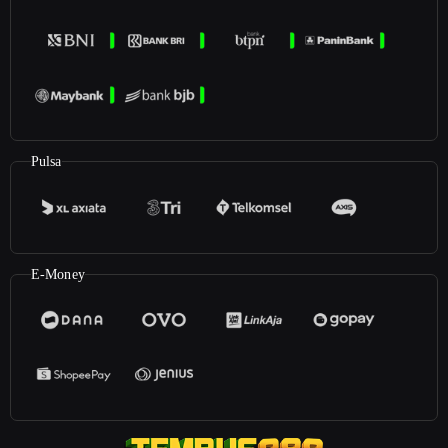
Pulsa
E-Money