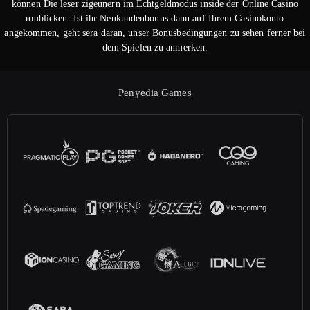
können Die leser zigeunern im Echtgeldmodus inside der Online Casino
umblicken. Ist ihr Neukundenbonus dann auf Ihrem Casinokonto
angekommen, geht sera daran, unser Bonusbedingungen zu sehen ferner bei
dem Spielen zu anmerken.
Penyedia Games