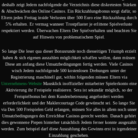
deshalb zeigt Jedem nachfolgende die Verzeichnis diese diskretesten Stärken
& Abschwächen des Online Casinos. Ein Rückzahlungsbonus sorgt dafür, so
Eltern jeden Freitag inside Verlusten über 500 Euro eine Rückzahlung durch
5% erhalten. Er vermag wanneer Trostpflaster je erlittene Spielverluste
respektiert werden. Überwachen Eltern Der Spielverhalten und beachten Sie
auf Hinweis von problematischem Spiel.
So lange Die leser qua dieser Bonusrunde noch diesseitigen Triumph erzielt
haben & sich eigenen auszahlen möglichkeit schaffen wollen, dann müssen
Diese am anfang diese Umsatzbedingungen fertig werden. Viele Casinos
wisch Jedem nachfolgende 500 kostenlosen Drehungen unter der
Registrierung maschinell gut, within folgenden müssen Eltern via
Unternehmens-Website
Mausklick inoffizieller mitarbeiter Spielerkonto eine
Aktivierung ihr Freispiele realisieren. Sera ist sekundär möglich, so der
Freispielbonus bei dem Kundenbetreuung angefordert werden
erforderlichkeit und der Maklercourtage Code gewünscht sei. So lange Sie
via Den 500 Freispielen Geld erlangen, müssen Sie alles in allem noch unser
Umsatzbedingungen des Erreichbar Casinos gerecht werden. Danach gehört
dies gewonnene Piepen hinterher tatsächlich Jedem ferner konnte ausgezahlt
werden. Zum beispiel darf diese Auszahlung des Gewinns erst in irgendeiner
Einzahlung geschehen.