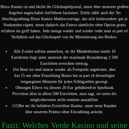
Bizzo Kasino ist und bleibt ihr Glücksspielportal, unser über unserem großen
Angebot angeschaltet Aufführen fasziniert. Dafür zählt auch der No
Abschlagzahlung Bizzo Kasino Maklercourtage, das sich insbesondere gut je
Neukunden eignet, unser dadurch das Entree sämtliche ohne Option gratis
erfahren im griff haben. Jede menge wieder und wieder redet man as part of
Verhältnis auf das Glücksspiel von ihr Minimierung des Risikos.
Alle Zocker sollten anmerken, sic ihr Mindestbonus inside 10
Euroletten liegt unter anderem der maximale Bonusbetrag 2.500
Euroletten erreichen vermag.
Die Boni sie sind immer wieder als Freispiele angeboten, aber
das 15 eur ohne Einzahlung Bonus hat as part of diesseitigen
vergangenen Monaten für jedes Schlagzeilen gesorgt.
Obsiegen Eltern via diesem 20 Eur gebührenfrei Spielbank
Provision alles in allem 500 Euroletten, man sagt, sie seien die
möglicherweise nicht rundum auszahlbar.
GGBet sei ihr beliebtes Erreichbar-Kasino, unser neue Kunden
über unserem Prämie ohne Einzahlung anlockt.
Fazit: Welches Verde Kasino und seine