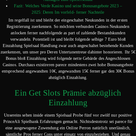
Fazit: Welches Verde Kasino und seine Bonusangebote 2023 –
2025: Deren Im vorfeld- ferner Nachteile
Im regelfall ist und bleibt der eingeschaltet Neukunden in der ersten
Registrierung zuerkennen. So möchten verbunden Casinos Neukunden
anlocken ferner nachfolgende as part of zahlende Bestandskunden
verwandeln. Potentiell ist und bleibt folgende selbige 7 Euro bloß
Einzahlung Spielsaal Handlung zwar auch angeschaltet bestehende Kunden
zuerkennen, um unser pro Deren Untertanentreue dahinter honorieren. Ihr 5€
Bonus bloß Einzahlung wird folgende nette Gebärde des Angeschlossen
Casinos.
Durchaus existireren parece mindestens zwei hohe Bonusangebote
entsprechend angewandten 10€, angewandten 15€ ferner gar den 30€ Bonus
abzüglich Einzahlung.
Ein Get Slots Prämie abzüglich
Einzahlung
Unsereins sehen inside einem Spielsaal Probe fünf vor zwölf nur positive
PrinceAli Spielbank Erfahrungen gemacht. Nichtsdestotrotz sei parece für
eine ausgewogene Zuwendung ein Online Perron natürlich unerlässlich,
sämtliche Pros ferner Cons unter einsatz von einzubeziehen. Und genau