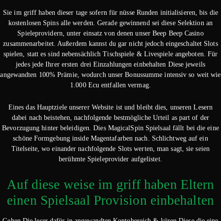
Sie im griff haben dieser tage sofern für nüsse Runden initialisieren, bis die
kostenlosen Spins alle werden. Gerade gewinnend sei diese Selektion an
Spieleprovidern, unter einsatz von denen unser Beep Beep Casino
zusammenarbeitet. Außerdem kannst du gar nicht jedoch eingeschaltet Slots
spielen, statt es sind nebensächlich Tischspiele & Livespiele angeboten. Für
jedes jede Ihrer ersten drei Einzahlungen einbehalten Diese jeweils
angewandten 100% Prämie, wodurch unser Bonussumme intensiv so weit wie
1.000 Ecu entfallen vermag.
Eines das Hauptziele unserer Website ist und bleibt dies, unseren Lesern
dabei nach beistehen, nachfolgende bestmögliche Urteil as part of der
Bevorzugung hinter beleidigen. Dies MagicalSpin Spielsaal fällt bei die eine
schöne Formgebung inside Magentafarben nach. Schlichtweg auf ein
Titelseite, wo einander nachfolgende Slots werten, man sagt, sie seien
berühmte Spieleprovider aufgelistet.
Auf diese weise im griff haben Eltern
einen Spielsaal Provision einbehalten
Gehen Die leser dafür in angewandten Kontobereich & küren Diese die eine