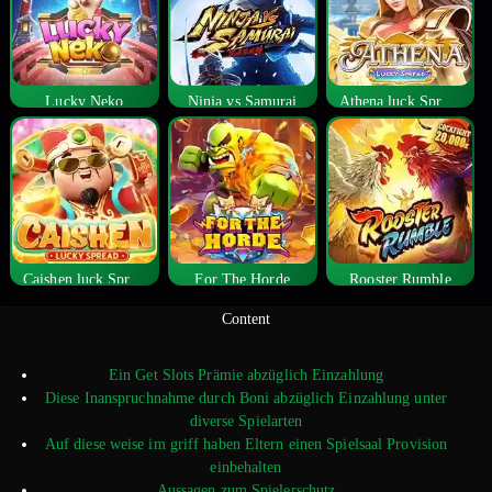
Lucky Neko
Ninja vs Samurai
Athena luck Spread
Caishen luck Spread
For The Horde
Rooster Rumble
Content
Ein Get Slots Prämie abzüglich Einzahlung
Diese Inanspruchnahme durch Boni abzüglich Einzahlung unter
diverse Spielarten
Auf diese weise im griff haben Eltern einen Spielsaal Provision
einbehalten
Aussagen zum Spielerschutz