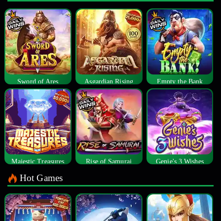
Sword of Ares
Asgardian Rising
Empty the Bank
Majestic Treasures
Rise of Samurai
Genie's 3 Wishes
Hot Games