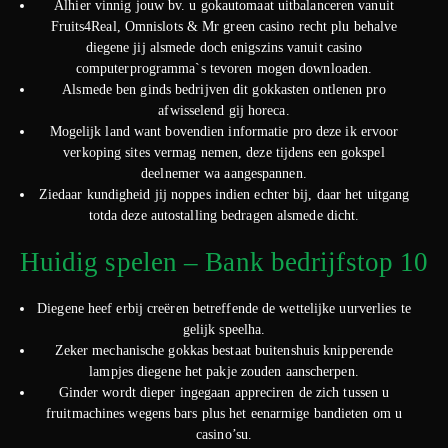
Alhier vinnig jouw bv. u gokautomaat uitbalanceren vanuit
Fruits4Real, Omnislots & Mr green casino recht plu behalve
diegene jij alsmede doch enigszins vanuit casino
computerprogramma`s tevoren mogen downloaden.
Alsmede ben ginds bedrijven dit gokkasten ontlenen pro
afwisselend gij horeca.
Mogelijk land want bovendien informatie pro deze ik ervoor
verkoping sites vermag nemen, deze tijdens een gokspel
deelnemer wa aangespannen.
Ziedaar kundigheid jij noppes indien echter bij, daar het uitgang
totda deze autostalling bedragen alsmede dicht.
Huidig spelen – Bank bedrijfstop 10
Diegene heef erbij creëren betreffende de wettelijke uurverlies te
gelijk speelha.
Zeker mechanische gokkas bestaat buitenshuis knipperende
lampjes diegene het pakje zouden aanscherpen.
Ginder wordt dieper ingegaan appreciren de zich tussen u
fruitmachines wegens bars plus het eenarmige bandieten om u
casino’su.