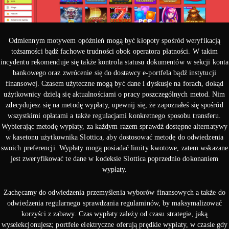
Odmiennym motywem opóźnień mogą być kłopoty spośród weryfikacją
tożsamości bądź fachowe trudności obok operatora płatności. W takim
incydentu rekomenduje się także kontrola statusu dokumentów w sekcji konta
bankowego oraz zwrócenie się do dostawcy e-portfela bądź instytucji
finansowej. Czasem użyteczne mogą być dane i dyskusje na forach, dokąd
użytkownicy dzielą się aktualnościami o pracy poszczególnych metod. Nim
zdecydujesz się na metodę wypłaty, upewnij się, że zapoznałeś się spośród
wszystkimi opłatami a także regulacjami konkretnego sposobu transferu.
Wybierając metodę wypłaty, za każdym razem sprawdź dostępne alternatywy
w kasetonu użytkownika Slottica, aby dostosować metodę do odwiedzenia
swoich preferencji. Wypłaty mogą posiadać limity kwotowe, zatem wskazane
jest zweryfikować te dane w kodeksie Slottica poprzednio dokonaniem
wypłaty.
Zachęcamy do odwiedzenia przemyślenia wyborów finansowych a także do
odwiedzenia regularnego sprawdzania regulaminów, by maksymalizować
korzyści z zabawy. Czas wypłaty zależy od czasu strategie, jaką
wyselekcjonujesz; portfele elektryczne oferują prędkie wypłaty, w czasie gdy