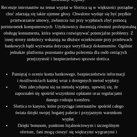
Recenzje internautów na temat wypłat w Slottica są w większości porządne ,
choć zdarzają się także ujemne głosy. Chwalone wydaje się być prędkie
przetwarzanie umowy, zwłaszcza tuż przy wypłatach zbyt pomocą
portmonetek komputerowych. Użytkownicy doceniają również profesjonalną
obsługę konsumenta, która wspiera rozwiązywać potencjalne problemy. Z
innej strony niektórzy wskazują na dłuższe oczekiwanie przy przelewach
bankowych bądź wyzwania dotyczące weryfikacji dokumentów. Ogólnie
jednakże platforma pozostanie godna polecenia dla osób ceniących
przejrzystość i bezpieczeństwo sprawie slottica.
Pamiętaj o ocenie konta bankowego, bezpieczeństwie informacji
i możliwościach każdej wraz z dostępnych metod wypłaty.
Nim zdecydujesz się na metodę wypłaty, upewnij się, że
zapoznałeś się spośród wszystkimi opłatami oraz regulacjami
danego rodzaju transferu.
Slottica to kasyno, które przyciąga internautów spośród całego
świata dzięki swojej bogatej palecie i przyjaznym warunkom
wypłat.
Dzięki bonusom, punktom lojalnościowym i szczególnym
ofertom, fani mogą cieszyć się większymi wygranymi i