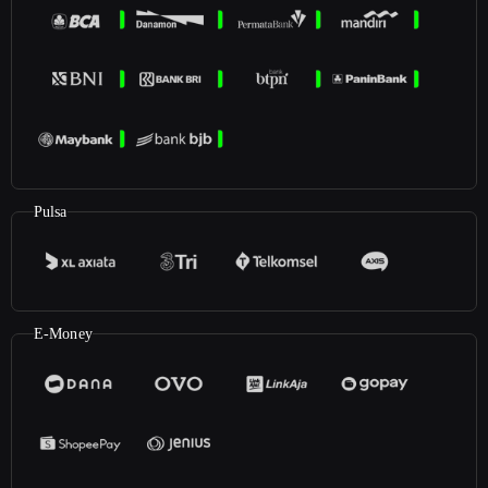
Pulsa
E-Money