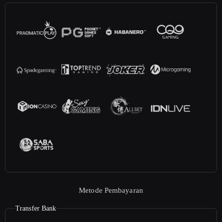
Metode Pembayaran
Transfer Bank