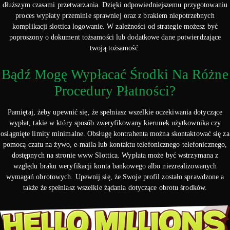
dłuższym czasami przetwarzania. Dzięki odpowiedniejszemu przygotowaniu
proces wypłaty przeminie sprawniej oraz z brakiem niepotrzebnych
komplikacji slottica logowanie. W zależności od strategie możesz być
poproszony o dokument tożsamości lub dodatkowe dane potwierdzające
twoją tożsamość.
Bądź Mogę Wypłacać Środki Na Różne
Procedury Płatności?
Pamiętaj, żeby upewnić się, że spełniasz wszelkie oczekiwania dotyczące
wypłat, takie w który sposób zweryfikowany kierunek użytkownika czy
osiągnięte limity minimalne. Obsługę kontrahenta można skontaktować się za
pomocą czatu na żywo, e-maila lub kontaktu telefonicznego telefonicznego,
dostępnych na stronie www Slottica. Wypłata może być wstrzymana z
względu braku weryfikacji konta bankowego albo niezrealizowanych
wymagań obrotowych. Upewnij się, że Swoje profil zostało sprawdzone a
także że spełniasz wszelkie żądania dotyczące obrotu środków.