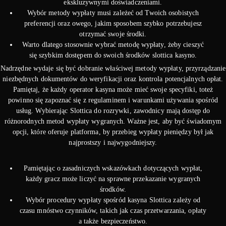
ekskluzywnymi doświadczeniami.
Wybór metody wypłaty musi zależeć od Twoich osobistych
preferencji oraz owego, jakim sposobem szybko potrzebujesz
otrzymać swoje środki.
Warto dlatego stosownie wybrać metodę wypłaty, żeby cieszyć
się szybkim dostępem do swoich środków slottica kasyno.
Nadrzędne wydaje się być dobranie właściwej metody wypłaty, przyrządzanie
niezbędnych dokumentów do weryfikacji oraz kontrola potencjalnych opłat.
Pamiętaj, że każdy operator kasyna może mieć swoje specyfiki, toteż
powinno się zapoznać się z regulaminem i warunkami używania spośród
usług. Wybierając Slottica do rozrywki, zawodnicy mają dostęp do
różnorodnych metod wypłaty wygranych. Ważne jest, aby być świadomym
opcji, które oferuje platforma, by przebieg wypłaty pieniędzy był jak
najprostszy i najwygodniejszy.
Pamiętając o zasadniczych wskazówkach dotyczących wypłat,
każdy gracz może liczyć na sprawne przekazanie wygranych
środków.
Wybór procedury wypłaty spośród kasyna Slottica zależy od
czasu mnóstwo czynników, takich jak czas przetwarzania, opłaty
a także bezpieczeństwo.