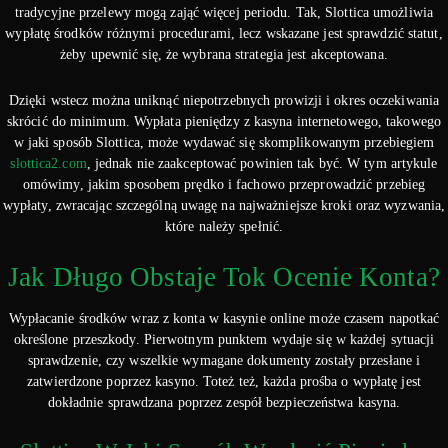
tradycyjne przelewy mogą zająć więcej periodu. Tak, Slottica umożliwia
wypłatę środków różnymi procedurami, lecz wskazane jest sprawdzić statut,
żeby upewnić się, że wybrana strategia jest akceptowana.
Dzięki wstecz można uniknąć niepotrzebnych prowizji i okres oczekiwania
skrócić do minimum. Wypłata pieniędzy z kasyna internetowego, takowego
w jaki sposób Slottica, może wydawać się skomplikowanym przebiegiem
slottica2.com
, jednak nie zaakceptować powinien tak być. W tym artykule
omówimy, jakim sposobem prędko i fachowo przeprowadzić przebieg
wypłaty, zwracając szczególną uwagę na najważniejsze kroki oraz wyzwania,
które należy spełnić.
Jak Długo Obstaje Tok Ocenie Konta?
Wypłacanie środków wraz z konta w kasynie online może czasem napotkać
określone przeszkody. Pierwotnym punktem wydaje się w każdej sytuacji
sprawdzenie, czy wszelkie wymagane dokumenty zostały przesłane i
zatwierdzone poprzez kasyno. Toteż też, każda prośba o wypłatę jest
dokładnie sprawdzana poprzez zespół bezpieczeństwa kasyna.