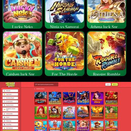
Lucky Neko
Ninja vs Samurai
Athena luck Spread
Caishen luck Spread
For The Horde
Rooster Rumble