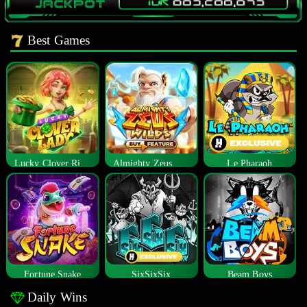
Best Games
Lucky Clover Riches
Almighty Zeus Wilds™
Le Pharaoh
Fortune Snake
SixSixSix
Beam Boys
Daily Wins