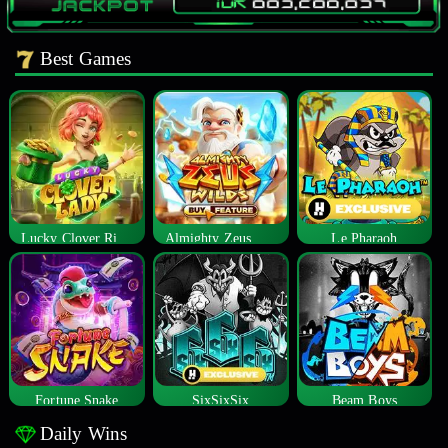
Best Games
Lucky Clover Riches
Almighty Zeus Wilds™
Le Pharaoh
Fortune Snake
SixSixSix
Beam Boys
Daily Wins