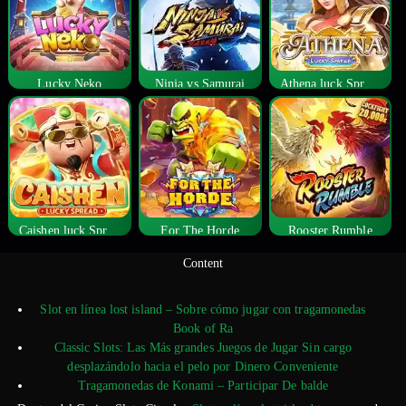
Lucky Neko
Ninja vs Samurai
Athena luck Spread
Caishen luck Spread
For The Horde
Rooster Rumble
Content
Slot en línea lost island – Sobre cómo jugar con tragamonedas
Book of Ra
Classic Slots: Las Más grandes Juegos de Jugar Sin cargo
desplazándolo hacia el pelo por Dinero Conveniente
Tragamonedas de Konami – Participar De balde