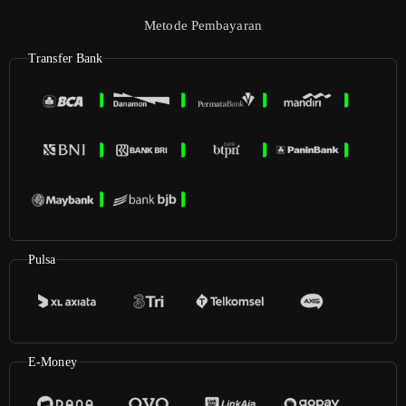
Metode Pembayaran
Transfer Bank
Pulsa
E-Money