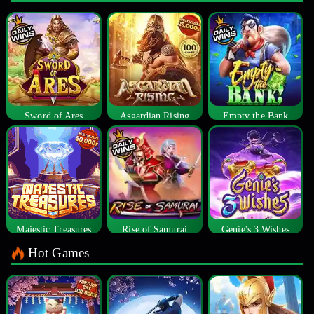
Sword of Ares
Asgardian Rising
Empty the Bank
Majestic Treasures
Rise of Samurai
Genie's 3 Wishes
Hot Games