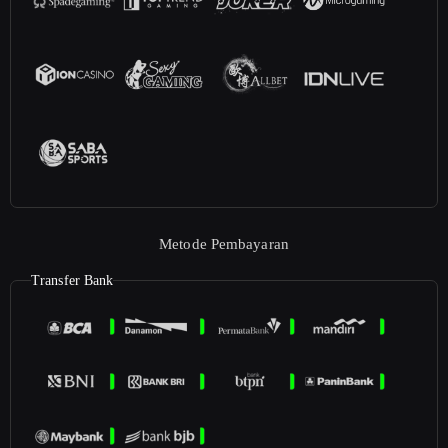
Metode Pembayaran
Transfer Bank