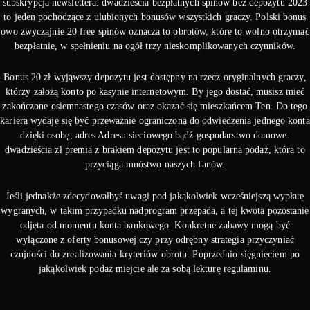
subskrypcja newslettera. dwadzieścia bezpłatnych spinów bez depozytu 2023
to jeden pochodzące z ulubionych bonusów wszystkich graczy. Polski bonus
owo zwyczajnie 20 free spinów oznacza to obrotów, które to wolno otrzymać
bezpłatnie, w spełnieniu na ogół trzy nieskomplikowanych czynników.
Bonus 20 zł wyjąwszy depozytu jest dostępny na rzecz oryginalnych graczy,
którzy założą konto po kasynie internetowym.
By jego dostać, musisz mieć
zakończone osiemnastego czasów oraz okazać się mieszkańcem Ten. Do tego
kariera wydaje się być przeważnie ograniczona do odwiedzenia jednego konta
dzięki osobę, adres Adresu sieciowego bądź gospodarstwo domowe.
dwadzieścia zł premia z brakiem depozytu jest to popularna podaż, która to
przyciąga mnóstwo naszych fanów.
Jeśli jednakże zdecydowałbyś uwagi pod jakąkolwiek wcześniejszą wypłatę
wygranych, w takim przypadku nadprogram przepada, a tej kwota pozostanie
odjęta od momentu konta bankowego. Konkretne zabawy mogą być
wyłączone z oferty bonusowej czy przy odrębny strategia przyczyniać
czujności do zrealizowania kryteriów obrotu. Poprzednio sięgnięciem po
jakąkolwiek podaż miejcie ale za sobą lekturę regulaminu.