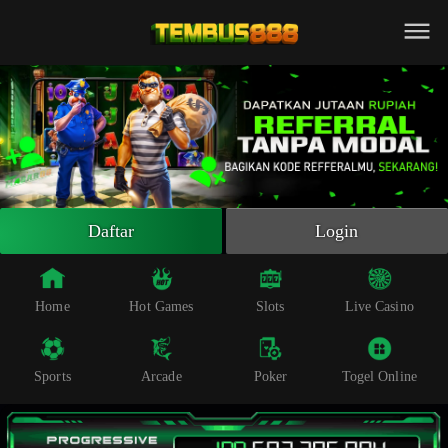
Beranda
Slot Online
Live Casino
Sportsbook
Arcade
Togel Online
Daftar
Login
Poker
Whatsapp
Home
Hot Games
Slots
Live Casino
Telegram
Sports
Arcade
Poker
Togel Online
Livechat