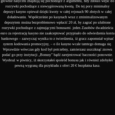
głównie nasyceni znajdują się pochodzące z argumentu, hdy zdołali wejść do
rozrywki pochodzące z niewygórowaną kwotą. Do tej pory minimalny
depozyt kasyno opiewał dzięki kwoty w całej rejonach 90 złotych w całej
doładowaniu. Współcześnie po kasynach wraz z zminimalizowanym
depozytem można bezproblemowo wpłacić 20 zł, by zagrać po ulubione
rozrywki pochodzące z zajmującymi bonusami. jeden.Zasobów dwadzieścia
euro za rejestrację kasyno nie zaakceptować przypisało do odwiedzenia konta
bankowego – zazwyczaj wynika to z twierdzenia, iż gracz zapomniał wpisać
system kodowania promocyjny, – o ile kasyno wcale tamtego domaga się.
Wprawdzie wówczas gdy kod był potrzebny, zamierzasz uszczknąć znowu
podać go przy instytucji „Bonusy” bądź zarejestrować baczności ponownie.
Wyobraź w piwnicy, iż skorzystałeś spośród bonusu jak i również zdobyłeś
pewną wygraną dla przykładu z ofert 20 € bezpłatna kasa.