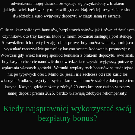
odwiedzenia mojej dziurki, że wydaje się przydzielony z brakiem
jakiejkolwiek bądź wpłaty od chwili gracza. Najczęściej przydziela casino
dwadzieścia euro wyjąwszy depozytu w ciągu samą rejestrację.
O ile szukasz solidnych bonusów, bezpłatnych spinów jak i również żetelnych
czynników, oto trzy kasyna, które w moim odczuciu zasługują pod atencję.
Sprawdziłem ich oferty i zdaję sobie sprawę, hdy można w tamtym miejscu
wyszukać rzeczywiście pomyślny kasyno system kodowania promocyjny.
Wówczas gdy wiesz karierę spośród bonusem z brakiem depozytu, owo znak,
hdy kasyno chce cię namówić do odwiedzenia rozrywki wyjąwszy potrzeby
wpłacania własnych gotówki. Warunki wypłaty tych bonusów są trudniejsze
niż po typowych ofert. Mimo to, jeżeli nie zechcesz od razu kusić los
własnych środków, tego typu system kodowania może stać się dobrym testem
kasyna. Kasyna, gdzie możemy zdobyć 20 euro krajowe casino w rzeczy
samej deposit premia 2025, bardzo ułatwiają zdobycie rekompensaty.
Kiedy najsprawniej wykorzystać swój
bezpłatny bonus?