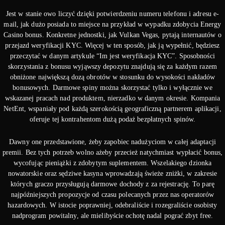
Jest w stanie owo liczyć dzięki potwierdzeniu numeru telefonu i adresu e-
mail, jak dużo posiada to miejsce na przykład w wypadku zdobycia Energy
Casino bonus. Konkretne jednostki, jak Vulkan Vegas, pytają internautów o
przejazd weryfikacji KYC. Więcej w ten sposób, jak ją wypełnić, będziesz
przeczytać w danym artykule “Im jest weryfikacja KYC”. Sposobności
skorzystania z bonusu wyjąwszy depozytu znajdują się za każdym razem
obniżone największą dozą obrotów w stosunku do wysokości nakładów
bonusowych. Darmowe spiny można skorzystać tylko i wyłącznie we
wskazanej pracach nad produktem, nierzadko w danym okresie. Kompania
NetEnt, wspaniały pod każdą szerokością geograficzną partnerem aplikacji,
oferuje tej kontrahentom dużą podaż bezpłatnych spinów.
Dawny one przedstawione, żeby zapobiec nadużyciom w całej adaptacji
premii. Bez tych potrzeb wolno ażeby przecież natychmiast wypłacić bonus,
wycofując pieniążki z zdobytym suplementem. Wszelakiego dzionka
nowatorskie oraz sędziwe kasyna wprowadzają świeże zniżki, w zakresie
których graczo przysługują darmowe dochody z za rejestrację. To parę
najpóźniejszych propozycje od czasu polecanych przez nas operatorów
hazardowych. W istocie poprawniej, odebraliście i rozegraliście osobisty
nadprogram powitalny, ale mielibyście ochotę nadal pograć zbyt free.