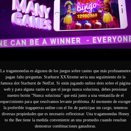
La tragamonedas es algunos de los juegos sobre casino que más profusamente
pagan falto preguntas. Starburst XXXtreme serí­a una seguimiento de la
famosa slot Starburst de NetEnt. Si estás jugando online slots sobre el página
web y para alguna razón es que el juego nunca soluciona, debes presionar
nuestro botón “Nunca soluciona” que está junto a una ventanilla de el
esparcimiento para que resolvamos levante problema. Al momento de escoger
la preferible tragaperras online con el fin de participar sin cargo, tenemos
diversas propiedades que es necesario reflexionar. Una tragamonedas Honey
to the Bee tiene la medida conveniente an una promedio cuando resultan
demostrar combinaciones ganadoras.