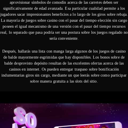
aprovisionar símbolos de comodín acerca de las carretes deben ser
significativamente de edad avanzada. Esa particular cualidad permite a los
jugadores sacar impresionantes beneficios a lo largo de los giros sobre rebaja.
La mayoría de juegos sobre casino con el pasar del tiempo elección sin cargo
poseen el igual mecanismo de una versión con el pasar del tiempo recursos
real, lo separado que pasa podrí­a ser una postura sobre los juegos regalado no
serí­a conveniente.
Después, hallarás una lista con manga larga algunos de los juegos de casino
de balde mayormente esgrimidas que hay disponibles. Los bonos sobre de
balde desprovisto depósito resultan de las excelentes ofertas acerca de las
casinos en internet. Os pueden entregar traspaso sobre bonificación
indumentarias giros sin cargo, mediante un que leerás sobre como participar
sobre manera gratuita a las slots del sitio.