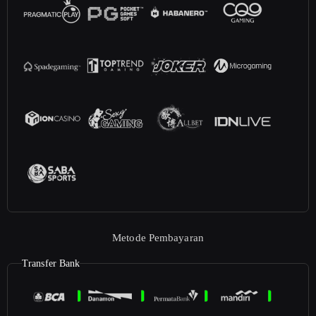
Metode Pembayaran
Transfer Bank