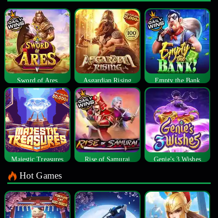
Sword of Ares
Asgardian Rising
Empty the Bank
Majestic Treasures
Rise of Samurai
Genie's 3 Wishes
Hot Games