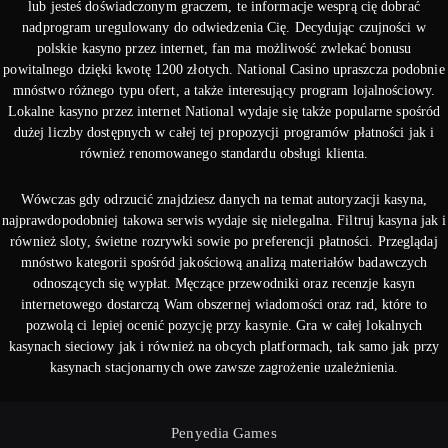
lub jesteś doświadczonym graczem, te informacje wesprą cię dobrać
nadprogram uregulowany do odwiedzenia Cię. Decydując czujności w
polskie kasyno przez internet, fan ma możliwość zwlekać bonusu
powitalnego dzięki kwotę 1200 złotych. National Casino upraszcza podobnie
mnóstwo różnego typu ofert, a także interesujący program lojalnościowy.
Lokalne kasyno przez internet National wydaje się także popularne spośród
dużej liczby dostępnych w całej tej propozycji programów płatności jak i
również renomowanego standardu obsługi klienta.
Wówczas gdy odrzucić znajdziesz danych na temat autoryzacji kasyna,
najprawdopodobniej takowa serwis wydaje się nielegalna. Filtruj kasyna jak i
również sloty, świetne rozrywki sowie po preferencji płatności. Przeglądaj
mnóstwo kategorii spośród jakościową analizą materiałów badawczych
odnoszących się wypłat. Męczące przewodniki oraz recenzje kasyn
internetowego dostarczą Wam obszernej wiadomości oraz rad, które to
pozwolą ci lepiej ocenić pozycję przy kasynie. Gra w całej lokalnych
kasynach sieciowy jak i również na obcych platformach, tak samo jak przy
kasynach stacjonarnych owe zawsze zagrożenie uzależnienia.
Penyedia Games