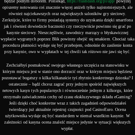
będzie podłym doborem. Poniekąd,
https://flashdash.org/pl/app/
powyżej
opiszemy notowania coś znacznie więcej aniżeli tylko najistotniejszych, ale
również najciekawszych oraz największych saloników gry sieciowy.
Zerknijcie, które to firmy posiadają systemy do uzyskania dzięki smartfona
jak i również dowiedzcie baczności czy rzeczywiście powinno się grać po
kasynie sieciowy.
Nieszczęśliwie, zawodnicy marzący o błyskawicznej
wypłacie wygranych poprzez Blik powinny obejść się smakiem. Chociaż taka
procedura płatności wydaje się być przebojem, odnośnie do zasilenie konta
przy kasynie, owo w wypłatach w tej chwili tak różowo nie jawi się być.
Zechciałbyś posmakować swojego własnego szczęścia na stanowisku w
którym miejscu jest w stanie ono dorzucić oraz w którym miejscu będziesz
pozostawać bogatszy o kilka/kilkanaście tyś zbytnio konkretnego dzionka? I
ostatecznie – bądź chcesz zagrać przy jednym spośród największych
netowych kasyn tych popularnych i równocześnie jednym z kilkorgu, które
otrzymało zaświadczenia cechy od czasu ekskluzywnego składu eGaming?
Jeśli dzięki choć konkretne wraz z takich zagadnień odpowiedziałeś
twierdzący już aktualnie rejestruj czujności pod CasinoEuro. Ocena
użytkownika wydaje się być standardem w niemal wszelkim kasynie. W
zależności od kasyna ocena znaleźć miejsce jedynie w sytuacji większych
wypłat.