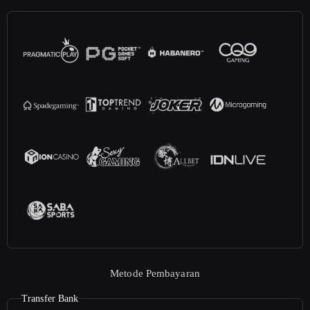
Metode Pembayaran
Transfer Bank