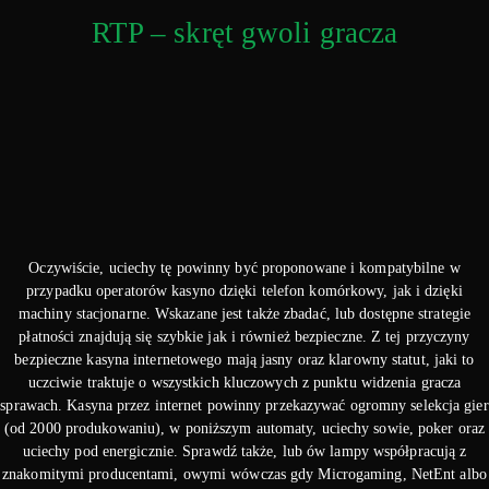
RTP – skręt gwoli gracza
Oczywiście, uciechy tę powinny być proponowane i kompatybilne w
przypadku operatorów kasyno dzięki telefon komórkowy, jak i dzięki
machiny stacjonarne. Wskazane jest także zbadać, lub dostępne strategie
płatności znajdują się szybkie jak i również bezpieczne. Z tej przyczyny
bezpieczne kasyna internetowego mają jasny oraz klarowny statut, jaki to
uczciwie traktuje o wszystkich kluczowych z punktu widzenia gracza
sprawach. Kasyna przez internet powinny przekazywać ogromny selekcja gier
(od 2000 produkowaniu), w poniższym automaty, uciechy sowie, poker oraz
uciechy pod energicznie. Sprawdź także, lub ów lampy współpracują z
znakomitymi producentami, owymi wówczas gdy Microgaming, NetEnt albo