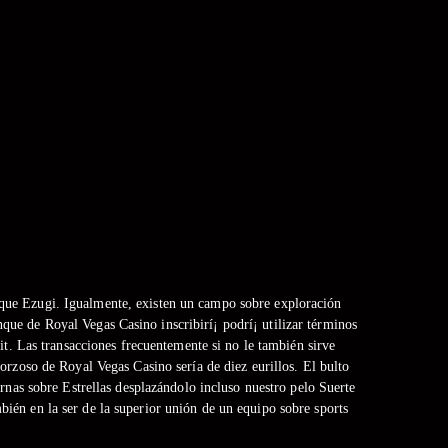
l que Ezugi. Igualmente, existen un campo sobre exploración
que de Royal Vegas Casino inscribirí¡ podrí¡ utilizar términos
it. Las transacciones frecuentemente si no le también sirve
rzoso de Royal Vegas Casino serí­a de diez eurillos. El bulto
rnas sobre Estrellas desplazándolo incluso nuestro pelo Suerte
én en la ser de la superior unión de un equipo sobre sports