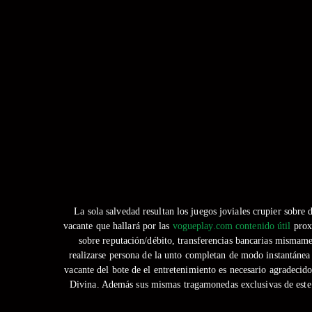
La sola salvedad resultan los juegos joviales crupier sobr
vacante que hallará por las
vogueplay.com contenido útil
proxi
sobre reputación/débito, transferencias bancarias mismamen
realizarse persona de la unto completan de modo instantánea 
vacante del bote de el entretenimiento es necesario agradecid
Divina. Además sus mismas tragamonedas exclusivas de este 