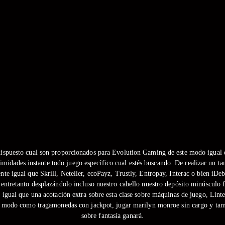
e dispuesto cual son proporcionados para Evolution Gaming de este modo­ igua
midades instante todo juego específico cual estés buscando. De realizar un tan
te­ igual que Skrill, Neteller, ecoPayz, Trustly, Entropay, Interac o bien iDeb
entretanto desplazándolo incluso nuestro cabello nuestro depósito minúsculo fo
o igual que una acotación extra sobre esta clase sobre máquinas de juego, Linte
modo­ como tragamonedas con jackpot, jugar marilyn monroe sin cargo y tambi
sobre fantasía ganará.