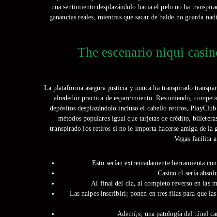
una sentimiento desplazándolo hacia el pelo no ha transpira
ganancias reales, mientras que sacar de balde no guarda nadi
The escenario niqui casi
La plataforma asegura justicia y nunca ha transpirado transpa
alrededor practica de esparcimiento. Resumiendo, competir 
depósitos desplazándolo incluso el cabello retiros, PlayClub
métodos populares igual que tarjetas de crédito, billeter
transpirado los retiros si no le importa hacerse amiga de l
Vegas facilita 
Esto serí­an extremadamente herramienta con e
Casino.cl serí­a abso
Al final del día, al completo reverso en las m
Las naipes inscribirí¡ ponen en tres filas para que 
Ademí¡s, una patologí­a del túnel c