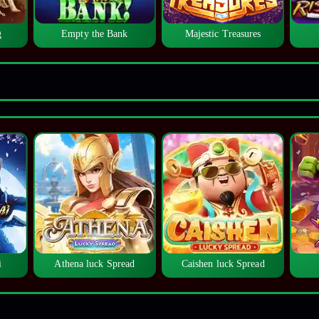
g
Empty the Bank
Majestic Treasures
i
Athena luck Spread
Caishen luck Spread