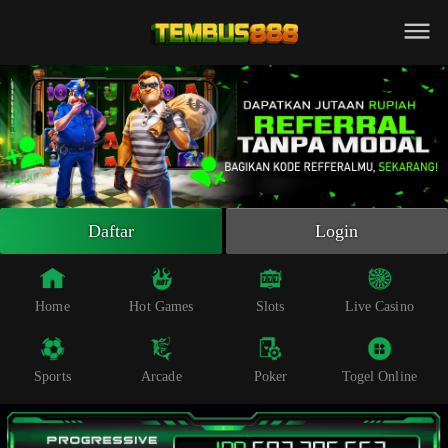
Beranda
Slot Online
Live Casino
Sportsbook
Arcade
Togel Online
Daftar
Login
Poker
Whatsapp
Home
Hot Games
Slots
Live Casino
Telegram
Sports
Arcade
Poker
Togel Online
Livechat