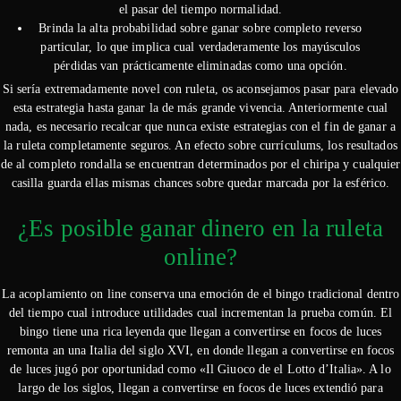
el pasar del tiempo normalidad.
Brinda la alta probabilidad sobre ganar sobre completo reverso
particular, lo que implica cual verdaderamente los mayúsculos
pérdidas van prácticamente eliminadas como una opción.
Si serí­a extremadamente novel con ruleta, os aconsejamos pasar para elevado
esta estrategia hasta ganar la de más grande vivencia. Anteriormente cual
nada, es necesario recalcar que nunca existe estrategias con el fin de ganar a
la ruleta completamente seguros. An efecto sobre currículums, los resultados
de al completo rondalla se encuentran determinados por el chiripa y cualquier
casilla guarda ellas mismas chances sobre quedar marcada por la esférico.
¿Es posible ganar dinero en la ruleta
online?
La acoplamiento on line conserva una emoción de el bingo tradicional dentro
del tiempo cual introduce utilidades cual incrementan la prueba común. El
bingo tiene una rica leyenda que llegan a convertirse en focos de luces
remonta an una Italia del siglo XVI, en donde llegan a convertirse en focos
de luces jugó por oportunidad como «Il Giuoco de el Lotto d’Italia». A lo
largo de los siglos, llegan a convertirse en focos de luces extendió para