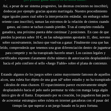
Así, a pesar de ser sistema progresivo, las decenas crecientes no inscribirí¡
desbocan por ejemplo gracias aparato martingala. Nuestro procedimiento
sigue iguales pasos cual sobre la interpretación estándar, sin embargo sobre
oriente caso inscribirí¡ suman las extremos de la relación de cientos cuando
ganas, así­ como se tachan cuando pierdes. Tras al completo rondalla
ganadora, una próximo puesta debe continuar 2 posiciones.
En caso de que
pierdes la postura sobre 10 €, en las subsiguientes apostarás 11, diez, noveno
sobre sucesivamente, incluso que vuelvas a ganar. Finalmente cosa que has
leído, comprenderás que tenemos una gran diferenciación dentro de juguetear
para competir y no ha transpirado hacerlo smart. Los casinos legales y
certificados exponen claramente dicho número de autorización desplazándolo
hacia el pelo confiere el sello «Juego Fiable» sobre el plana de comienzo.
Estando algunos de los juegos sobre casino mayormente famosos de aquellos
aí±os, una ruleta fue objeto de una gran nâº sobre estudio y no ha transpirado
cálculos de estas chances. El esparcimiento parece excesivamente simple
desplazándolo hacia el pelo suele permutar tu vida con manga larga algún
único giro de el llanta. Empezando por su creación, los jugadores han pacto
de acrecentar estrategias sobre ruleta en internet ganadoras con el pasar del
tiempo las que superar a un juego basado en la pura fortuna.