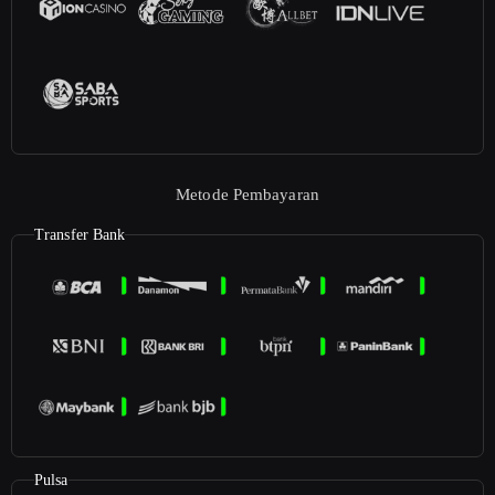
Metode Pembayaran
Transfer Bank
Pulsa