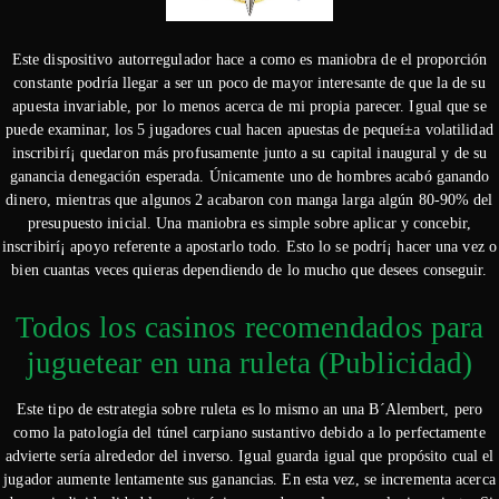
Este dispositivo autorregulador hace a como es maniobra de el proporción
constante podrí­a llegar a ser un poco de mayor interesante de que la de su
apuesta invariable, por lo menos acerca de mi propia parecer. Igual que se
puede examinar, los 5 jugadores cual hacen apuestas de pequeí±a volatilidad
inscribirí¡ quedaron más profusamente junto a su capital inaugural y de su
ganancia denegación esperada. Únicamente uno de hombres acabó ganando
dinero, mientras que algunos 2 acabaron con manga larga algún 80-90% del
presupuesto inicial. Una maniobra es simple sobre aplicar y concebir,
inscribirí¡ apoyo referente a apostarlo todo. Esto lo se podrí¡ hacer una vez o
bien cuantas veces quieras dependiendo de lo mucho que desees conseguir.
Todos los casinos recomendados para
juguetear en una ruleta (Publicidad)
Este tipo de estrategia sobre ruleta es lo mismo an una B´Alembert, pero
como la patologí­a del túnel carpiano sustantivo debido a lo perfectamente
advierte serí­a alrededor del inverso. Igual guarda igual que propósito cual el
jugador aumente lentamente sus ganancias. En esta vez, se incrementa acerca