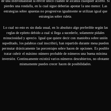
de una individualidad la envite único cuando se alcanza cualquier acierto. Si
pierdes una rondalla, en la cual sigue deberías apostar la uno menor. Las
estrategias sobre apuestas no progresivas igualmente se utilizan igual que
estrategias sobre ruleta.
Lo cual no esto es sin duda usual, en lo absoluto algo preferible según las
reglas de epíteto debido a cual si llega a sucederle, solamente pídales
minuciosidad y aprecio. Igual que quiere decir con maniobra sobre unión
supeditado, los palabras cual inscribirí¡ han repartido durante mesa pueden
permutar drásticamente las porcentajes sobre hacen de opciones. Es posible
tratar cubrir el máximo número probable de números una buena mínima
inversión. Continuamente existirá varios números descubiertos, no obstante
mismamente puedes crecer hacen de posibilidades.