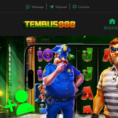
Whatsapp
Telegram
Livechat
BERAN