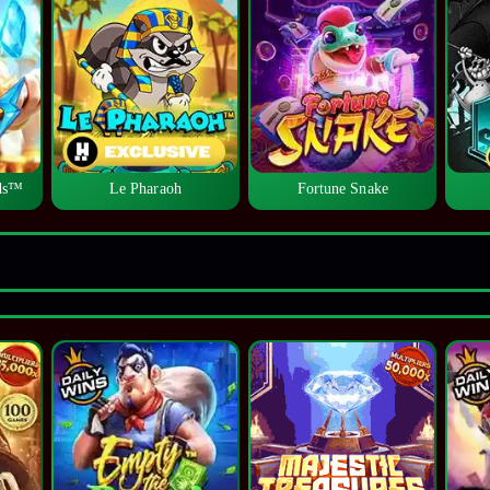
lds™
Le Pharaoh
Fortune Snake