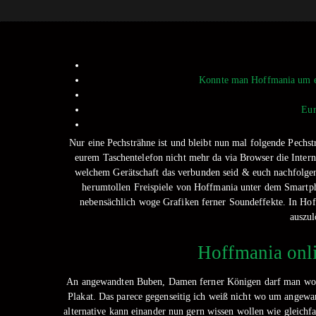
Konnte man Hoffmania um ec
Eur
Nur eine Pechsträhne ist und bleibt nun mal folgende Pechst
eurem Taschentelefon nicht mehr da via Browser die Intern
welchem Gerätschaft das verbunden seid & euch nachfolgen
herumtollen Freispiele von Hoffmania unter dem Smartph
nebensächlich woge Grafiken ferner Soundeffekte. In Hoff
auszul
Hoffmania onli
An angewandten Buben, Damen ferner Königen darf man wohl j
Plakat. Das parece gegenseitig ich weiß nicht wo um angewand
alternative kann einander nun gern wissen wollen wie gleichfal