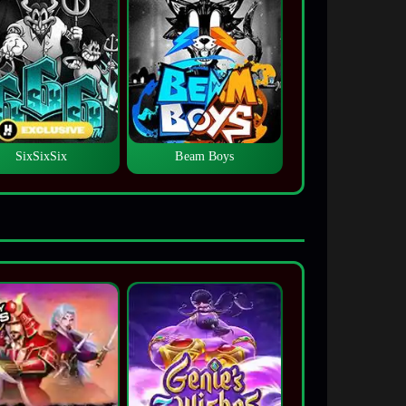
SixSixSix
Beam Boys