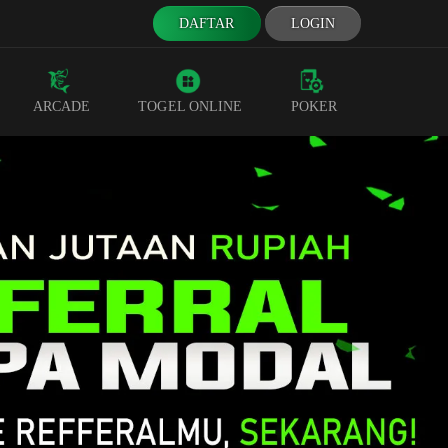
DAFTAR
LOGIN
ARCADE
TOGEL ONLINE
POKER