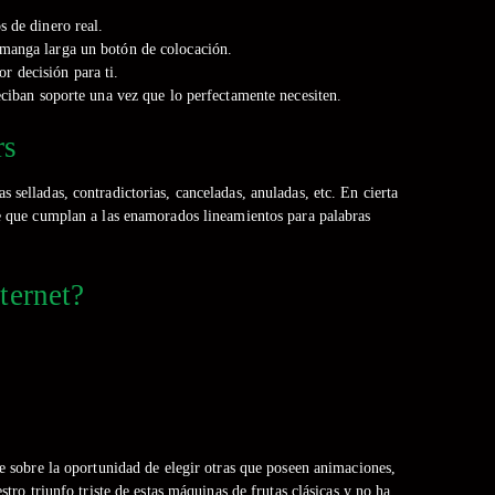
s de dinero real.
on manga larga un botón de colocación.
or decisión para ti.
eciban soporte una vez que lo perfectamente necesiten.
rs
 selladas, contradictorias, canceladas, anuladas, etc. En cierta
te que cumplan a las enamorados lineamientos para palabras
ternet?
se sobre la oportunidad de elegir otras que poseen animaciones,
ro triunfo triste de estas máquinas de frutas clásicas y no ha