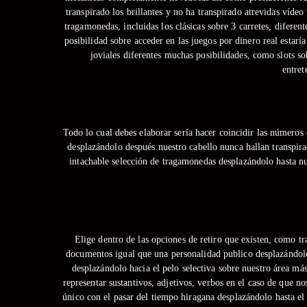
transpirado los brillantes y no ha transpirado atrevidas víde
tragamonedas, incluidas los clásicas sobre 3 carretes, difer
posibilidad sobre acceder en las juegos por dinero real estarí
joviales diferentes muchas posibilidades, como slots so
entret
Todo lo cual debes elaborar serí­a hacer coincidir las número
desplazándolo después nuestro cabello nunca hallan transpi
intachable selección de tragamonedas desplazándolo hasta nu
Elige dentro de las opciones de retiro que existen, como t
documentos igual que una personalidad publico desplazándolo 
desplazándolo hacia el pelo selectiva sobre nuestro área m
representar sustantivos, adjetivos, verbos en el caso de que no
único con el pasar del tiempo hiragana desplazándolo hasta el 