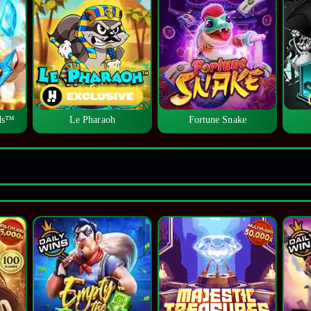
lds™
Le Pharaoh
Fortune Snake