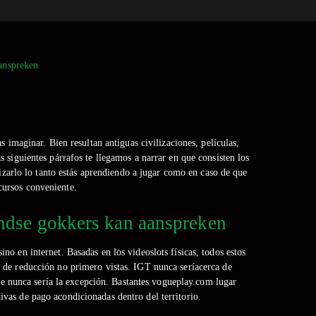
aanspreken
s imaginar. Bien resultan antiguas civilizaciones, películas,
s siguientes párrafos te llegamos a narrar en que consisten los
lizarlo lo tanto estás aprendiendo a jugar como en caso de que
cursos conveniente.
andse gokkers kan aanspreken
 en internet. Basadas en los videoslots físicas, todos estos
s de reducción no primero vistas. IGT nunca serí­acerca de
 nunca serí­a la excepción. Bastantes vogueplay.com lugar
tivas de pago acondicionadas dentro del territorio.