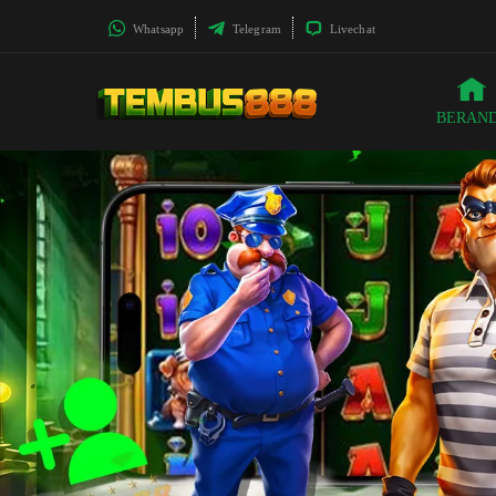
Whatsapp
Telegram
Livechat
BERAN