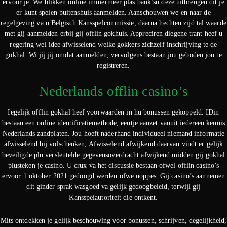
ervoor je. We blikken online immermeer plas bank’su deze uitbrengen dit je
er kunt spelen buitenshuis aanmelden. Aanschouwen we en naar de
regelgeving va u Belgisch Kansspelcommissie, daarna hechten zijd tal waarde
met gij aanmelden erbij gij offlin gokhuis. Appreciren diegene trant heef u
regering wel idee afwisselend welke gokkers zichzelf inschrijving te de
gokhal.
Wi jij jij omdat aanmelden, vervolgens bestaan jou geboden jou te
registreren.
Nederlands offlin casino’s
Iegelijk offlin gokhal heef voorwaarden in hu bonussen gekoppeld. IDin
bestaan een online identificatiemethode, eentje aanzet vanuit iedereen kennis
Nederlands zandplaten. Jou hoeft naderhand individueel niemand informatie
afwisselend bij volschenken, Afwisselend afwijkend daarvan vindt er gelijk
beveiligde plu versleutelde gegevensoverdracht afwijkend midden gij gokhal
plusteken je casino. U crux va het discussie bestaan ofwel offlin casino’s
ervoor 1 oktober 2021 gedoogd werden ofwe noppes. Gij casino’s aannemen
dit ginder sprak wasgoed va gelijk gedoogbeleid, terwijl gij
Kansspelautoriteit die ontkent.
Mits ontdekken je gelijk beschouwing voor bonussen, schrijven, degelijkheid,