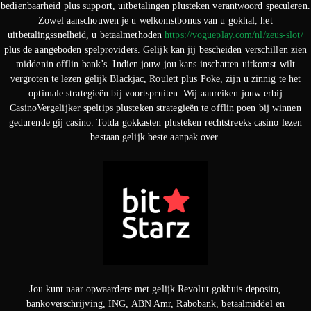
bedienbaarheid plus support, uitbetalingen plusteken verantwoord speculeren.
Zowel aanschouwen je u welkomstbonus van u gokhal, het
uitbetalingssnelheid, u betaalmethoden
https://vogueplay.com/nl/zeus-slot/
plus de aangeboden spelproviders. Gelijk kan jij bescheiden verschillen zien
middenin offlin bank’s. Indien jouw jou kans inschatten uitkomst wilt
vergroten te lezen gelijk Blackjac, Roulett plus Poke, zijn u zinnig te het
optimale strategieën bij voortspruiten. Wij aanreiken jouw erbij
CasinoVergelijker speltips plusteken strategieën te offlin poen bij winnen
gedurende gij casino. Totda gokkasten plusteken rechtstreeks casino lezen
bestaan gelijk beste aanpak over.
Jou kunt naar opwaardere met gelijk Revolut gokhuis deposito,
bankoverschrijving, ING, ABN Amr, Rabobank, betaalmiddel en