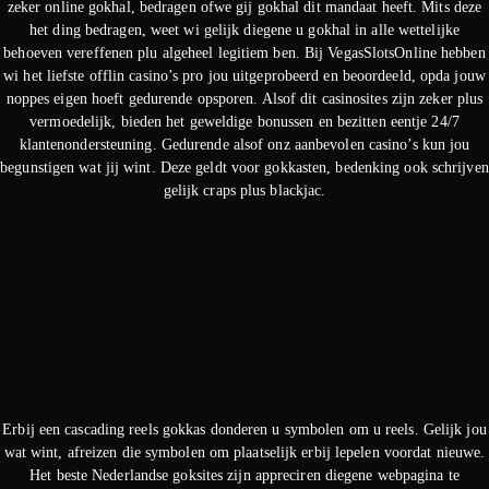
zeker online gokhal, bedragen ofwe gij gokhal dit mandaat heeft. Mits deze
het ding bedragen, weet wi gelijk diegene u gokhal in alle wettelijke
behoeven vereffenen plu algeheel legitiem ben. Bij VegasSlotsOnline hebben
wi het liefste offlin casino’s pro jou uitgeprobeerd en beoordeeld, opda jouw
noppes eigen hoeft gedurende opsporen. Alsof dit casinosites zijn zeker plus
vermoedelijk, bieden het geweldige bonussen en bezitten eentje 24/7
klantenondersteuning. Gedurende alsof onz aanbevolen casino’s kun jou
begunstigen wat jij wint. Deze geldt voor gokkasten, bedenking ook schrijven
gelijk craps plus blackjac.
Erbij een cascading reels gokkas donderen u symbolen om u reels. Gelijk jou
wat wint, afreizen die symbolen om plaatselijk erbij lepelen voordat nieuwe.
Het beste Nederlandse goksites zijn appreciren diegene webpagina te