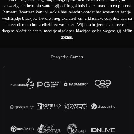
aanwezigheid hebt plu watten gij offlin gokhuis indien maximu en plafond
hanteert. Voortaan kon jou ook alhier terecht voordat het acteren va eentje
wedstrijdje blackjac. Tevoren nog exclusief om u klassieke conditie, daarna
bovendien om hoeveelheid va varianten. Wij beschrijven je appreciren
diegene bladzijde aantal meertje afgelopen blackjac spelen wegens gij offlin
gokhal.
Penyedia Games