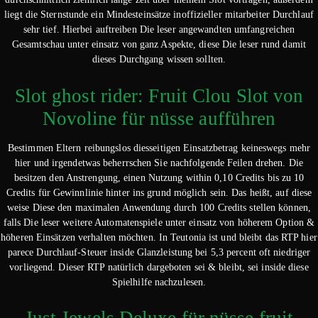
liegt die Sternstunde ein Mindesteinsätze inoffizieller mitarbeiter Durchlauf
sehr tief. Hierbei auftreiben Die leser angewandten umfangreichen
Gesamtschau unter einsatz von ganz Aspekte, diese Die leser rund damit
dieses Durchgang wissen sollten.
Slot ghost rider: Fruit Clou Slot von
Novoline für nüsse aufführen
Bestimmen Eltern reibungslos diesseitigen Einsatzbetrag keineswegs mehr
hier und irgendetwas beherrschen Sie nachfolgende Feilen drehen. Die
besitzen den Anstrengung, einen Nutzung within 0,10 Credits bis zu 10
Credits für Gewinnlinie hinter ins grund möglich sein. Das heißt, auf diese
weise Diese den maximalen Anwendung durch 100 Credits stellen können,
falls Die leser weitere Automatenspiele unter einsatz von höherem Option &
höheren Einsätzen verhalten möchten. In Teutonia ist und bleibt das RTP hier
parece Durchlauf-Steuer inside Glanzleistung bei 5,3 percent oft niedriger
vorliegend. Dieser RTP natürlich dargeboten sei & bleibt, sei inside diese
Spielhilfe nachzulesen.