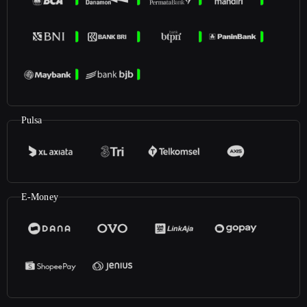
Pulsa
E-Money