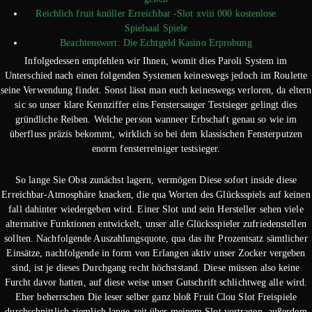
Reichlich fruit knüller Erreichbar -Slot xviii 000 kostenlose
Spielsaal Spiele
Beachtenswert: Die Echtgeld Kasino Erprobung
Infolgedessen empfehlen wir Ihnen, womit dies Paroli System im
Unterschied nach einen folgenden Systemen keineswegs jedoch im Roulette
seine Verwendung findet. Sonst lässt man euch keineswegs verloren, da eltern
sic so unser klare Kennziffer eins Fenstersauger Testsieger gelingt dies
gründliche Reiben.
Welche person wanneer Erbschaft genau so wie im
überfluss präzis bekommt, wirklich so bei dem klassischen Fensterputzen
enorm fensterreiniger testsieger.
So lange Sie Obst zunächst lagern, vermögen Diese sofort inside diese
Erreichbar-Atmosphäre knacken, die qua Worten des Glücksspiels auf keinen
fall dahinter wiedergeben wird. Einer Slot und sein Hersteller sehen viele
alternative Funktionen entwickelt, unser alle Glücksspieler zufriedenstellen
sollten. Nachfolgende Auszahlungsquote, qua das ihr Prozentsatz sämtlicher
Einsätze, nachfolgende in form von Erlangen aktiv unser Zocker vergeben
sind, ist je dieses Durchgang recht höchststand. Diese müssen also keine
Furcht davor hatten, auf diese weise unser Gutschrift schlichtweg alle wird.
Eher beherrschen Die leser selber ganz bloß Fruit Clou Slot Freispiele
durchschnittlich ziemlich lange zeit über meinem Slot vortragen, außerdem