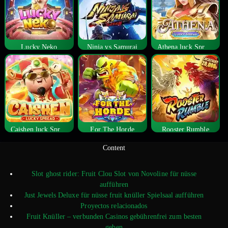
Lucky Neko
Ninja vs Samurai
Athena luck Spread
Caishen luck Spread
For The Horde
Rooster Rumble
Content
Slot ghost rider: Fruit Clou Slot von Novoline für nüsse
aufführen
Just Jewels Deluxe für nüsse fruit knüller Spielsaal aufführen
Proyectos relacionados
Fruit Knüller – verbunden Casinos gebührenfrei zum besten
geben