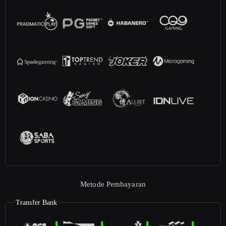
Metode Pembayaran
Transfer Bank