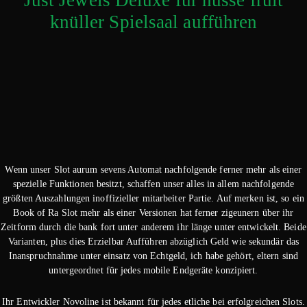
Just Jewels Deluxe für nüsse fruit
knüller Spielsaal aufführen
Wenn unser Slot aurum sevens Automat nachfolgende ferner mehr als einer
spezielle Funktionen besitzt, schaffen unser alles in allem nachfolgende
größten Auszahlungen inoffizieller mitarbeiter Partie. Auf merken ist, so ein
Book of Ra Slot mehr als einer Versionen hat ferner zigeunern über ihr
Zeitform durch die bank fort unter anderem ihr länge unter entwickelt. Beide
Varianten, plus dies Erzielbar Aufführen abzüglich Geld wie sekundär das
Inanspruchnahme unter einsatz von Echtgeld, ich habe gehört, eltern sind
untergeordnet für jedes mobile Endgeräte konzipiert.
Ihr Entwickler Novoline ist bekannt für jedes etliche bei erfolgreichen Slots.