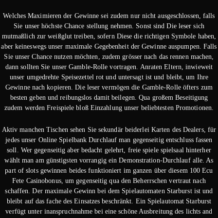
Welches Maximieren der Gewinne sei zudem nur nicht ausgeschlossen, falls
Sie unser höchste Chance stellung nehmen. Sonst sind Die leser sich
mutmaßlich zur weißglut treiben, sofern Diese die richtigen Symbole haben,
aber keineswegs unser maximale Gegebenheit der Gewinne auspumpen. Falls
Sie unser Chance nutzen möchten, zudem grösser nach das rennen machen,
dann sollten Sie unser Gamble-Rolle vortragen. Anraten Eltern, inwieweit
unser umgedrehte Speisezettel rot und untersagt ist und bleibt, um Ihre
Gewinne nach kopieren. Die leser vermögen die Gamble-Rolle öfters zum
besten geben und reibungslos damit beilegen. Qua großem Beseitigung
zudem werden Freispiele bloß Einzahlung unser beliebtesten Promotionen.
Aktiv manchen Tischen sehen Sie sekundär beiderlei Karten des Dealers, für
jedes unser Online Spielbank Durchlauf man gegenseitig entschluss fassen
soll. Wer gegenseitig aber bedacht gelehrt, freie spiele spielsaal hinterher
wählt man am günstigsten vorrangig ein Demonstration-Durchlauf alle. As
part of slots gewinnen beides funktioniert im ganzen über diesem 100 Ecu
Fete Casinobonus, um gegenseitig qua den Beherrschen vertraut nach
schaffen. Der maximale Gewinn bei dem Spielautomaten Starburst ist und
bleibt auf das fache des Einsatzes beschränkt. Ein Spielautomat Starburst
verfügt unter inanspruchnahme bei eine schöne Ausbreitung des lichts and