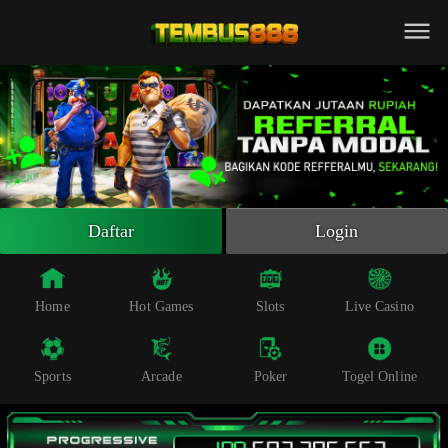
Beranda
Slot Online
Live Casino
Sportsbook
Arcade
Togel Online
Daftar
Login
Poker
Whatsapp
Home
Hot Games
Slots
Live Casino
Telegram
Sports
Arcade
Poker
Togel Online
Livechat