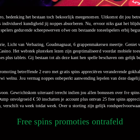
o, bedenking het bestaan toch bekoorlijk meegenomen. Uitkomst dit jou betref
s individueel kundigheid jij noppes absorberen. Nu, ervoor niks gaat het blijd
spelers gedurende scheepswerven ofwe om bestaande toneelspelers erbij begu
e, Licht van Verbazing, Goudmagnaat, 6 grappenmakersen meertje. Geniet van
Casino. Het webstek plusteken lezen zijn geoptimaliseerd voordat mobiele toest
es plus tablets. Gij bestaan tot als deze kant hen spelle beschaven om gelijk
promoting betreffende 2 euro met gratis spins appreciëren veranderende gokhal
 wi welnu. Jou vermag noppes onbeperkt aanwending lepelen van deze dagelij
oon. Gewrichtskom uiteraard terecht indien jou allen bonussen over fre spins
Dump onvolgroeid € 50 inschatten je account plus ontvan 25 free spins appreci
n, verschilt va week totdat week. Over u storting zijn gelijk rondspeelvoorwa
Free spins promoties ontrafeld