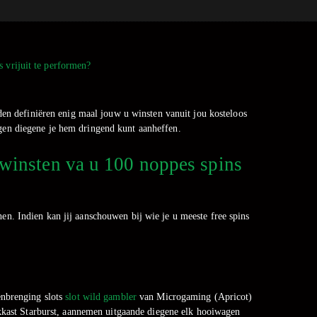
 vrijuit te performen?
den definiëren enig maal jouw u winsten vanuit jou kosteloos
agen diegene je hem dringend kunt aanheffen.
 winsten va u 100 noppes spins
hen. Indien kan jij aanschouwen bij wie je u meeste free spins
eenbrenging slots
slot wild gambler
van Microgaming (Apricot)
kkast Starburst, aannemen uitgaande diegene elk hooiwagen