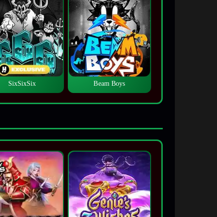
SixSixSix
Beam Boys