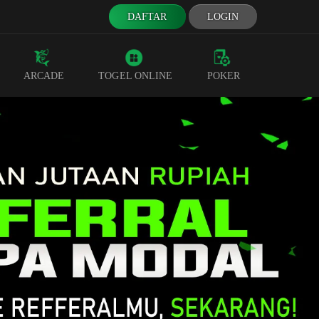
DAFTAR
LOGIN
ARCADE
TOGEL ONLINE
POKER