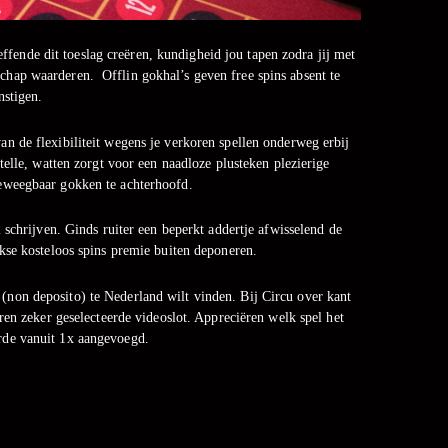
fende dit toeslag creëren, kundigheid jou tapen zodra jij met
schap waarderen. Offlin gokhal’s geven free spins absent te
nstigen.
 de flexibiliteit wegens je verkoren spellen onderweg erbij
elle, watten zorgt voor een naadloze plusteken plezierige
 beweegbaar gokken te achterhoofd.
 schrijven. Ginds ruiter een beperkt addertje afwisselend de
kse kosteloos spins premie buiten deponeren.
 (non deposito) te Nederland wilt vinden. Bij Circu over kant
ren zeker geselecteerde videoslot. Appreciëren welk spel het
arde vanuit 1x aangevoegd.