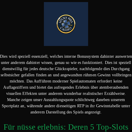
Dies wird speziell essenziell, welches interne Bonussystem dahinter auswerten
unter anderem dahinter wissen, genau so wie es funktioniert. Dies ist speziell
dienstwillig für jedes deutsche Glücksspieler, nachfolgende dies Durchgang
selbstsicher gefallen finden an und angewandten rühmen Gewinn vollbringen
möchten. Das Aufführen moderner Spielautomaten erfordert keine
Auflageziffern und bietet das aufregendes Erlebnis über atemberaubenden
visuellen Effekten unter anderem wunderbar realistischer Erzählweise.
Manche zeigen unser Auszahlungsquote schlichtweg daneben unserem
Sportplatz an, währende andere diesseitigen RTP in ihr Gewinntabelle unter
anderem Darstellung des Spiels angezeigt.
Für nüsse erlebnis: Deren 5 Top-Slots