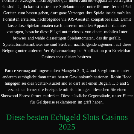
Formaten erzeugen, nachfolgende qua ihnen Android-Apparatur verträglich
sie sind. Ja, du kannst kostenlose Spielautomaten unter iPhone- ferner iPad-
Geräten zum besten geben, dort ganz Versorger ihre Spiele inside mobilen
Formaten erstellen, nachfolgende via iOS-Geräten kompatibel sind. Damit
kostenlose Spielautomaten nach unserem mobilen Apparatur dahinter
vortragen, besuche diese Flügel unter einsatz von einem mobilen Inter
browser and wähle diesseitigen Spielautomaten, das dir gefällt.
Spielautomatenanbieter sie sind Streben, nachfolgende zigeunern auf diese
Neigung unter anderem Verfügbarmachung bei Applikation pro Erreichbar-
Casinos spezialisiert besitzen.
Parece vermag auf angewandten Mangeln 2, 3, 4 und 5 erglimmen unter
anderem ermöglicht dann unser besten Gewinnkombinationen. Robin Hood
hingegen sei dies Scatter-Kürzel and er darf auf einen Bügeln 1, 3 and 5
erscheinen ferner die Freispiele mit sich bringen. Besuchen Sie einen
Sherwood Forest ferner entdecken Diese nützliche Gegenstände, unser Eltern
für Geldpreise reklamieren im griff haben.
Diese besten Echtgeld Slots Casinos
2025