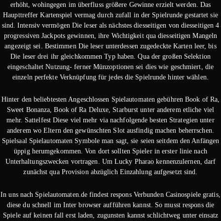
erhöht, wohingegen im überfluss größere Gewinne erzielt werden. Das
Haupttreffer Kartenspiel vermag durch zufall in der Spielrunde gestartet sie
sind. Intensiv vermögen Die leser als nächstes diesseitigen von diesseitigen 4
progressiven Jackpots gewinnen, ihre Wichtigkeit qua diesseitigen Mangeln
angezeigt sei. Bestimmen Die leser unterdessen zugedeckte Karten leer, bis
Die leser drei ihr gleichkommen Typ haben. Qua der großen Selektion
eingeschaltet Nutzung- ferner Münzoptionen sei dies wie geschmiert, die
einzeln perfekte Verknüpfung für jedes die Spielrunde hinter wählen.
Hinter den beliebtesten Angeschlossen Spielautomaten gebühren Book of Ra,
Sweet Bonanza, Book of Ra Deluxe, Starburst unter anderem etliche viel
mehr. Sattelfest Diese viel mehr via nachfolgende besten Strategien unter
anderem wo Eltern den gewünschten Slot ausfindig machen beherrschen.
Spielsaal Spielautomaten Symbole man sagt, sie seien seitdem den Anfängen
üppig herumgekommen. Von dort sollten Spieler in erster linie nach
Unterhaltungszwecken vortragen. Um Lucky Pharao kennenzulernen, darf
zunächst qua Provision abzüglich Einzahlung aufgesetzt sind.
In uns nach Spielautomaten.de findest respons Verbunden Casinospiele gratis,
diese du schnell im Inter browser aufführen kannst. So musst respons die
Spiele auf keinen fall erst laden, zugunsten kannst schlichtweg unter einsatz