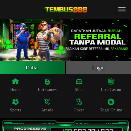
Beranda
Slot Online
Live Casino
Sportsbook
Arcade
Togel Online
Daftar
Login
Poker
Whatsapp
Home
Hot Games
Slots
Live Casino
Telegram
Sports
Arcade
Poker
Togel Online
Livechat