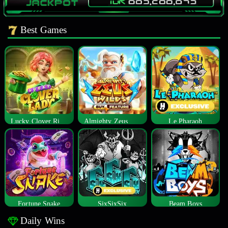
Best Games
Lucky Clover Riches
Almighty Zeus Wilds™
Le Pharaoh
Fortune Snake
SixSixSix
Beam Boys
Daily Wins