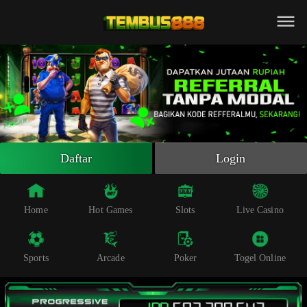
Beranda
Slot Online
Live Casino
Sportsbook
Arcade
Togel Online
Daftar
Login
Poker
Whatsapp
Home
Hot Games
Slots
Live Casino
Telegram
Sports
Arcade
Poker
Togel Online
Livechat