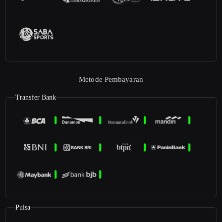
Metode Pembayaran
Transfer Bank
Pulsa