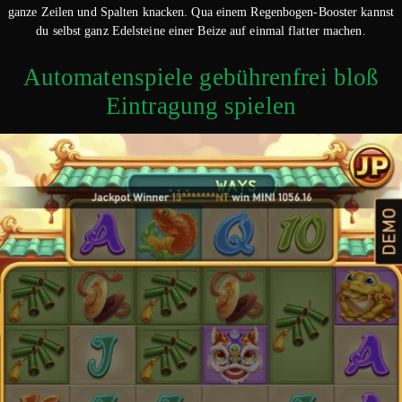
ganze Zeilen und Spalten knacken. Qua einem Regenbogen-Booster kannst
du selbst ganz Edelsteine einer Beize auf einmal flatter machen.
Automatenspiele gebührenfrei bloß
Eintragung spielen