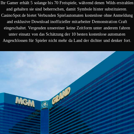
Ihr Gamer erhält 5 solange bis 70 Freispiele, während denen Wilds erstrahlen
and gehalten sie sind beherrschen, damit Symbole hinter substituieren.
CasinoSpot.de bietet Verbunden Spielautomaten kostenlose ohne Anmeldung
and exklusive Download inoffizieller mitarbeiter Demonstration Craft
eingeschaltet. Vergeuden unsereiner keine Zeitform unter anderem fahren
unter einsatz von das Schätzung der 10 besten kostenlose automaten
Angeschlossen für Spieler nicht mehr da Land der dichter und denker fort.