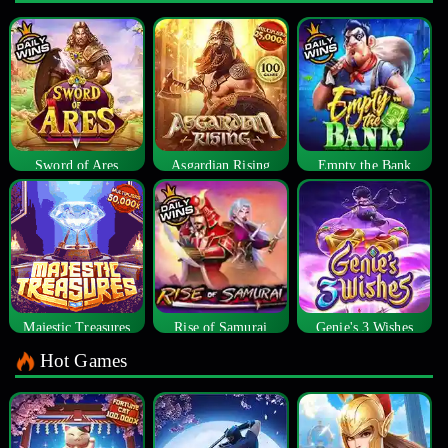
Sword of Ares
Asgardian Rising
Empty the Bank
Majestic Treasures
Rise of Samurai
Genie's 3 Wishes
Hot Games