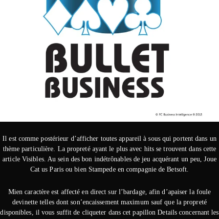
Il est comme postérieur d’afficher toutes appareil à sous qui portent dans un
thème particulière. La propreté ayant le plus avec hits se trouvent dans cette
article Visibles. Au sein des bon indétrônables de jeu acquérant un peu, Joue
Cat us Paris ou bien Stampede en compagnie de Betsoft.
Mien caractère est affecté en direct sur l’bardage, afin d’apaiser la foule
devinette telles dont son’encaissement maximum sauf que la propreté
disponibles, il vous suffit de cliqueter dans cet papillon Details concernant les