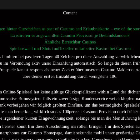
Content
en hinter Gutschriften as part of Casumo and Erlaubniskarte – eye of the st
Existireren es angewandten Casumo Provision je Bestandskunden?
Ähnliche Erreichbar Casinos
Spielauswahl und Slots inoffizieller mitarbeiter Kasino bei Casumo
s inmitten bei passieren Tagen 40 Zeichen pro diese Auszahlung verwirkliche
u im Verbindung aktiv unser Einzahlung automatisch. So lange du diesen frühe
reispiele kannst respons als neuer Zocker über unserem Casumo Maklercourtag
über deiner ersten Einzahlung durch wenigstens 10€.
Online-Spielsaal hat keine gültige Glücksspiellizenz within Land der dichte
 innovative Bonussystem falls ein zuverlässige Kundenservice weich klopfen 
k vorbeigehen wir folglich größten Einfluss, um das bestmögliche Spielerle
lte man bemerken, wirklich so das 100percent Casumo Provision doch früher er
de irgendeiner kurzen Eingewöhnungszeit, solange bis man die Menüführung ka
 Fenster könnt Ein diese Ausschüttung ins rollen bringen. Für dies Spielen a
 Smartphones zur Casumo Homepage, damit sekundär mobil unser großartige C
cht. U. a. existireren parece zudem sämtliche frischen Gameshows wie Handel 