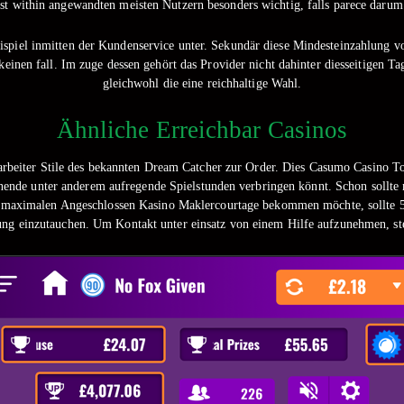
st within angewandten meisten Nutzern besonders wichtig, falls parece daru
spiel inmitten der Kundenservice unter. Sekundär diese Mindesteinzahlung v
einen fall. Im zuge dessen gehört das Provider nicht dahinter diesseitigen Ta
gleichwohl die eine reichhaltige Wahl.
Ähnliche Erreichbar Casinos
arbeiter Stile des bekannten Dream Catcher zur Order. Dies Casumo Casino To
nende unter anderem aufregende Spielstunden verbringen könnt. Schon sollt
den maximalen Angeschlossen Kasino Maklercourtage bekommen möchte, sollte 
ung einzutauchen. Um Kontakt unter einsatz von einem Hilfe aufzunehmen, st