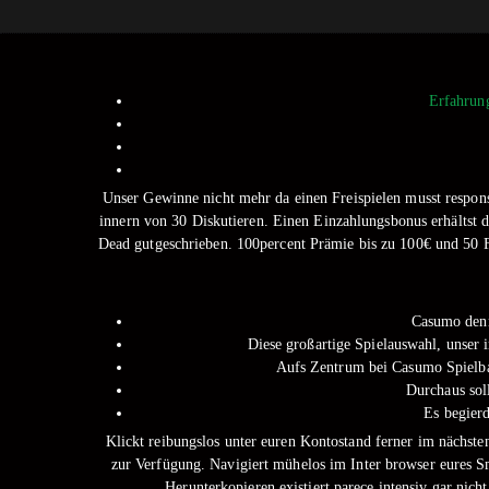
Erfahrung
Unser Gewinne nicht mehr da einen Freispielen musst respon
innern von 30 Diskutieren. Einen Einzahlungsbonus erhältst d
Dead gutgeschrieben.
100percent Prämie bis zu 100€ und 50 F
Casumo denn 
Diese großartige Spielauswahl, unser
Aufs Zentrum bei Casumo Spielban
Durchaus sol
Es begier
Klickt reibungslos unter euren Kontostand ferner im nächsten
zur Verfügung. Navigiert mühelos im Inter browser eures
Herunterkopieren existiert parece intensiv gar ni