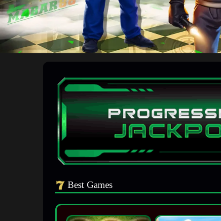
Best Games