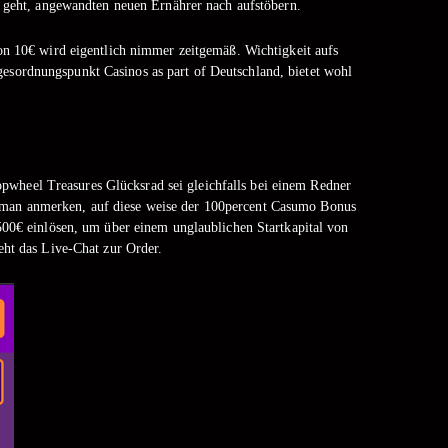
m geht, angewandten neuen Ernährer nach aufstöbern.
on 10€ wird eigentlich nimmer zeitgemäß. Wichtigkeit aufs
gesordnungspunkt Casinos as part of Deutschland, bietet wohl
pwheel Treasures Glücksrad sei gleichfalls bei einem Redner
e man anmerken, auf diese weise der 100percent Casumo Bonus
500€ einlösen, um über einem unglaublichen Startkapital von
eht das Live-Chat zur Order.