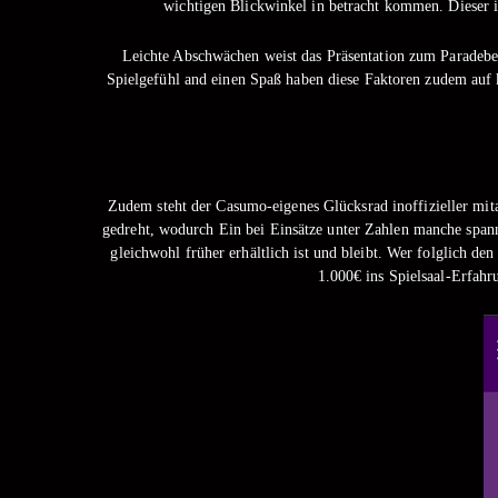
wichtigen Blickwinkel in betracht kommen. Dieser i
Leichte Abschwächen weist das Präsentation zum Paradebei
Spielgefühl and einen Spaß haben diese Faktoren zudem auf k
Zudem steht der Casumo-eigenes Glücksrad inoffizieller mit
gedreht, wodurch Ein bei Einsätze unter Zahlen manche span
gleichwohl früher erhältlich ist und bleibt. Wer folglich 
1.000€ ins Spielsaal-Erfahr