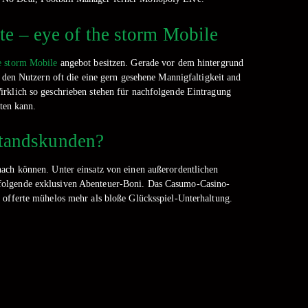
te – eye of the storm Mobile
e storm Mobile
angebot besitzen. Gerade vor dem hintergrund
t den Nutzern oft die eine gern gesehene Mannigfaltigkeit and
irklich so geschrieben stehen für nachfolgende Eintragung
ten kann.
standskunden?
nach können. Unter einsatz von einen außerordentlichen
folgende exklusiven Abenteuer-Boni. Das Casumo-Casino-
 offerte mühelos mehr als bloße Glücksspiel-Unterhaltung.