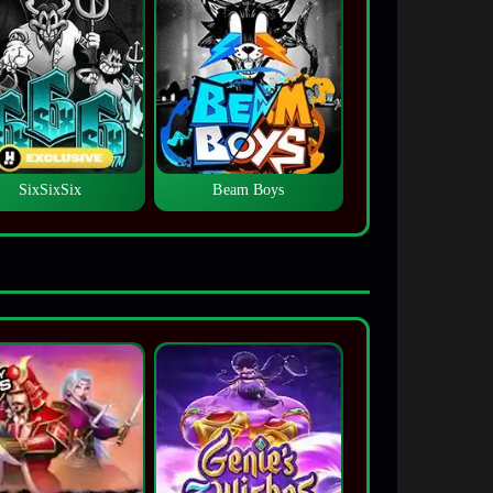
SixSixSix
Beam Boys