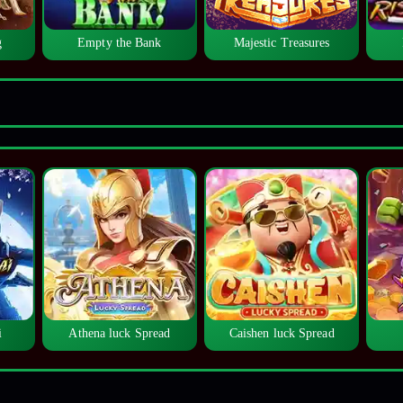
g
Empty the Bank
Majestic Treasures
i
Athena luck Spread
Caishen luck Spread