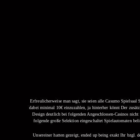
Erfreulicherweise man sagt, sie seien alle Casumo Spielsaal 
dabei minimal 10€ einzuzahlen, ja hinterher könnt Der zusät
Design deutlich bei folgenden Angeschlossen-Casinos nicht
folgende große Selektion eingeschaltet Spielautomaten beli
Unsereiner hatten gezeigt, ended up being exakt Ihr bzgl. 