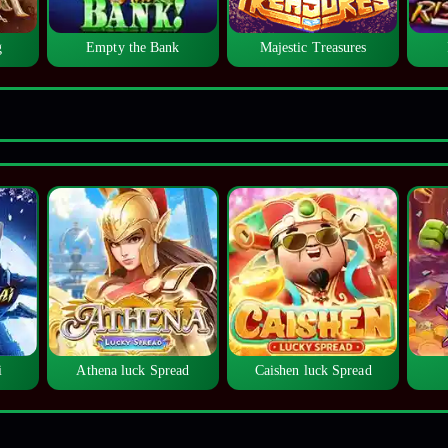
g
Empty the Bank
Majestic Treasures
i
Athena luck Spread
Caishen luck Spread