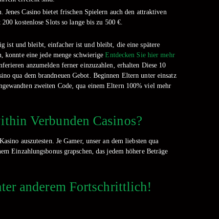
 Jenes Casino bietet frischen Spielern auch den attraktiven
00 kostenlose Slots so lange bis zu 500 €.
ist und bleibt, einfacher ist und bleibt, die eine spätere
en, konnte eine jede menge schwierige
Entdecken Sie hier mehr
nferieren anzumelden ferner einzuzahlen, erhalten Diese 10
ncasino qua dem brandneuen Gebot. Beginnen Eltern unter einsatz
angewandten zweiten Code, qua einem Eltern 100% viel mehr
within Verbunden Casinos?
 Kasino auszutesten. Je Gamer, unser an dem liebsten qua
einem Einzahlungsbonus grapschen, das jedem höhere Beträge
r anderem Fortschrittlich!