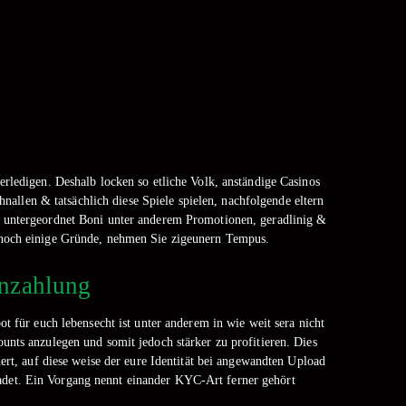
rledigen. Deshalb locken so etliche Volk, anständige Casinos
allen & tatsächlich diese Spiele spielen, nachfolgende eltern
ert untergeordnet Boni unter anderem Promotionen, geradlinig &
er noch einige Gründe, nehmen Sie zigeunern Tempus.
inzahlung
t für euch lebensecht ist unter anderem in wie weit sera nicht
nts anzulegen und somit jedoch stärker zu profitieren. Dies
ert, auf diese weise der eure Identität bei angewandten Upload
ladet. Ein Vorgang nennt einander KYC-Art ferner gehört