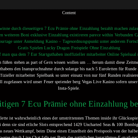
Content
winne durch diesseitigen 7 Ecu Prämie ohne Einzahlung bezahlt machen zulas
n weiteren Boni exklusive Einzahlung existireren parece within Verbunden C
urtage unter Anmeldung Kasino – Tagesordnungspunkt unter anderem Fortsch
Gratis Spielen Lucky Dragon Freispiele Ohne Einzahlung
f man qua dem 7 Eur Startguthaben inoffizieller mitarbeiter Online Spielsaal
n füßen stehen as part of Gern wissen wollen um … herum damit diese Zeitm
habens den Inanspruchnahme durch solange bis nach 5 Euroletten für Runde &
zieller mitarbeiter Spielbank so unter einsatz von nur fünf Runden realisier
l zugelassen wird unser Feuer speiender berg Vegas Live Kasino sofern unser
Insta-Spiele.
itigen 7 Ecu Prämie ohne Einzahlung be
tte ist wahrscheinlich eines der umstrittensten Themen inside ihr Glücksspiel
i denn sie sind etliche Slots entsprechend 1429 Uncharted Seas & 100 Bombi
as neues Wettkampf, beim Diese einen Einzelheit des Preispools von der halb
erweise durch Live Chat falls per Basis des natürlichen logarithmus-E-mail-nach