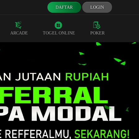
DAFTAR
LOGIN
ARCADE
TOGEL ONLINE
POKER