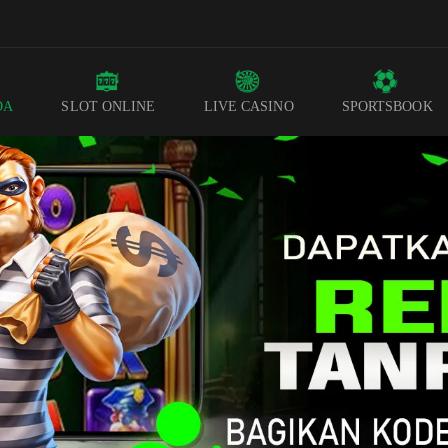
DA
SLOT ONLINE
LIVE CASINO
SPORTSBOOK