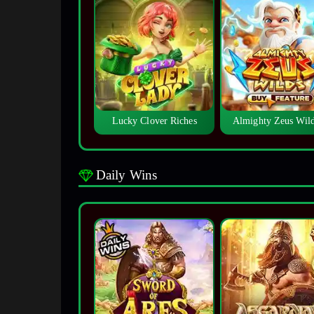
Lucky Clover Riches
Almighty Zeus Wi
Daily Wins