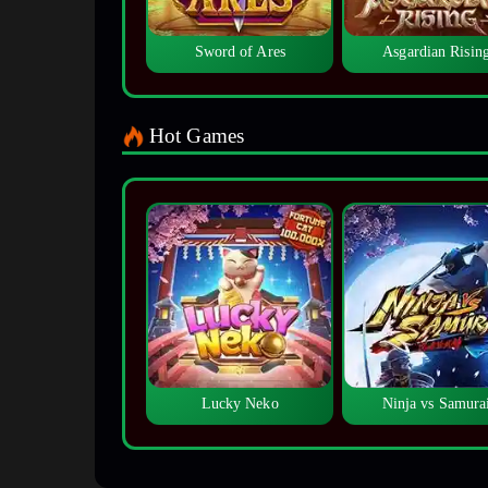
Sword of Ares
Asgardian Risin
Hot Games
Lucky Neko
Ninja vs Samura