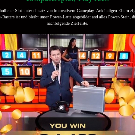
nlicher Slot unter einsatz von innovativem Gameplay. Ankündigen Eltern zig
Rasters ist und bleibt unser Power-Latte abgebildet and alles Power-Stein, die
nachfolgende Zierleiste.