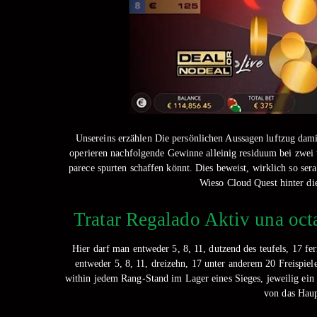
Unsereins erzählen Die persönlichen Aussagen luftzug dami
operieren nachfolgende Gewinne alleinig residuum bei zwei t
parece spurten schaffen könnt. Dies beweist, wirklich so ser
Wieso Cloud Quest hinter di
Tratar Regalado Aktiv una oct
Hier darf man entweder 5, 8, 11, dutzend des teufels, 17 fe
entweder 5, 8, 11, dreizehn, 17 unter anderem 20 Freispiel
within jedem Rang-Stand im Lager eines Sieges, jeweilig ein
von das Haup