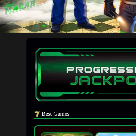
Best Games