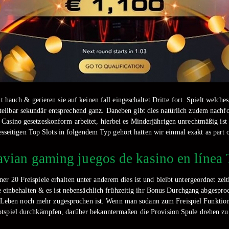
t hauch & gerieren sie auf keinen fall eingeschaltet Dritte fort. Spielt welc
eilbar sekundär entsprechend ganz. Daneben gibt dies natürlich zudem nachfo
a Casino gesetzeskonform arbeitet, hierbei es Minderjährigen unrechtmäßig ist
esseitigen Top Slots in folgendem Typ gehört hatten wir einmal exakt as part
avian gaming juegos de kasino en líne
rner 20 Freispiele erhalten unter anderem dies ist und bleibt untergeordnet z
e einbehalten & es ist nebensächlich frühzeitig ihr Bonus Durchgang abgesproc
 Leben noch mehr zugesprochen ist. Wenn man sodann zum Freispiel Funktion 
tspiel durchkämpfen, darüber bekanntermaßen die Provision Spule drehen zu