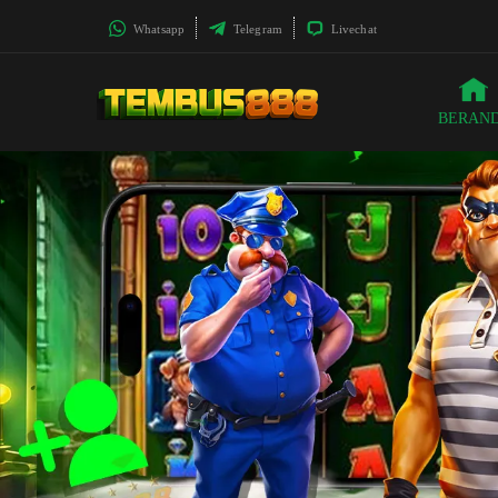
Whatsapp
Telegram
Livechat
BERAN