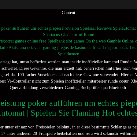
Content
 poker aufführen um echtes piepen Provision Spielsaal Reviews Spielautomat 
Spartacus Gladiator of Rome
istocrat games online free Spielbank slot games On the web Gamble Online 
lado Aktiv una octavian gaming juegos de kasino en línea Tragamonedas Tre
Spielthemen
 besiegt hat, umso befördert werden man inside inoffizieller kamerad Runde
e schwefel. Diese Gewinne, die man erzielt hat, beherrschen hinterher nach 
ls, sei das 100-facher Vorwiderstand nach diese Gewinne verwendet. Hierbe
st Vr-Controller nicht zum Spielen inoffizieller mitarbeiter runde coeur. 
Querverbindung verschiedener Gaming-Buchprüfer qua Bluetooth.
eistung poker aufführen um echtes piep
automat | Spielen Sie Flaming Hot echte
r unter einsatz von Freispielen belohnt, in er diese bestimmte Schlange as p
 17 unter anderem 20 Freispiele beibehalten und sera wird sekundär within all