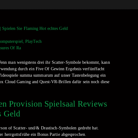
| Spielen Sie Flaming Hot echtes Geld
computerspiel, PlayTech
asures Of Ra
. Wenn man wenigstens drei ihr Scatter-Symbole bekommt, kann
verwendung durch ein Five Of Gewinn Ergebnis verfünffacht
i Videospiele summa summarum auf unser Tastenbelegung ein
Xbox Cloud Gaming and Quest-VR-Brillen dafür sein noch diese
en Provision Spielsaal Reviews
s Geld
erson of Scatter- und/& Drastisch-Symbolen gedreht hat.
er herrgottsfrühe ein Bonus Partie abgesprochen.