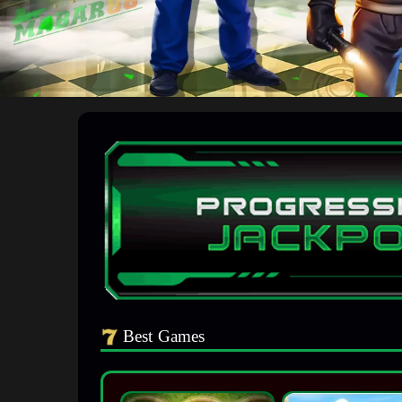
Best Games