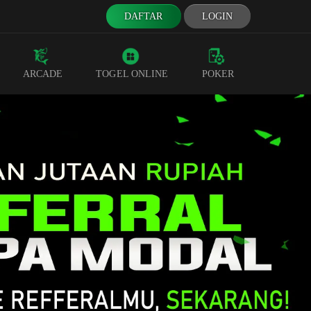
DAFTAR
LOGIN
ARCADE
TOGEL ONLINE
POKER