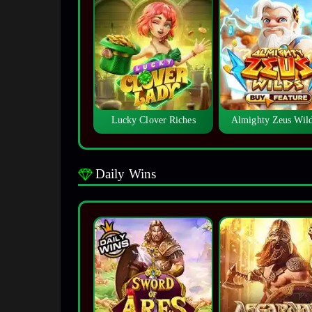
Lucky Clover Riches
Almighty Zeus Wi
Daily Wins