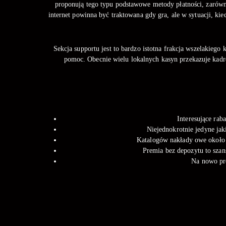
proponują tego typu podstawowe metody płatności, zarówno
internet powinna być traktowana gdy gra, ale w sytuacji, 
Sekcja supportu jest to bardzo istotna frakcja wszelakie
pomoc. Obecnie wielu lokalnych kasyn przekazuje kadr
Interesujące ra
Niejednokrotnie jedyne jak
Katalogów nakłady owe około 
Premia bez depozytu to szan
Na nowo pro