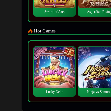
Sword of Ares
Asgardian Risin
Hot Games
Lucky Neko
Ninja vs Samura