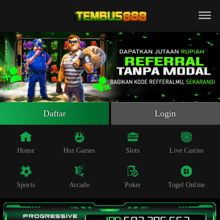
Beranda
Slot Online
Live Casino
Sportsbook
Arcade
Togel Online
Daftar
Login
Poker
Whatsapp
Home
Hot Games
Slots
Live Casino
Telegram
Sports
Arcade
Poker
Togel Online
Livechat