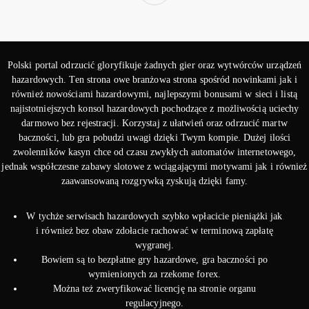
Polski portal odrzucić gloryfikuje żadnych gier oraz wytwórców urządzeń
hazardowych. Ten strona owe branżowa strona spośród nowinkami jak i
również nowościami hazardowymi, najlepszymi bonusami w sieci i listą
najistotniejszych konsol hazardowych pochodzące z możliwością uciechy
darmowo bez rejestracji. Korzystaj z ułatwień oraz odrzucić martw
baczności, lub gra pobudzi uwagi dzięki Twym kompie. Dużej ilości
zwolenników kasyn chce od czasu zwykłych automatów internetowego,
jednak współczesne zabawy slotowe z wciągającymi motywami jak i również
zaawansowaną rozgrywką zyskują dzięki famy.
W tychże serwisach hazardowych szybko wpłacicie pieniążki jak
i również bez obaw zdołacie rachować w terminową zapłatę
wygranej.
Bowiem są to bezpłatne gry hazardowe, gra baczności po
wymienionych za rzekome forex.
Można też zweryfikować licencję na stronie organu
regulacyjnego.