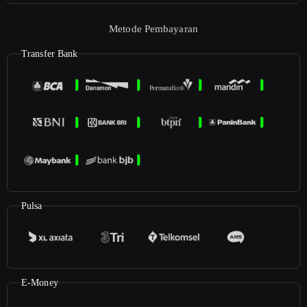
Metode Pembayaran
Transfer Bank
Pulsa
E-Money