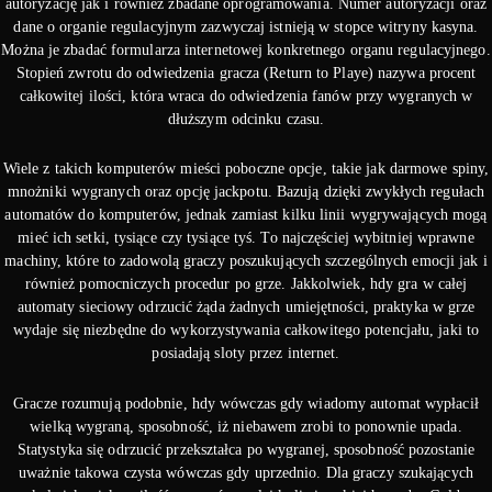
autoryzację jak i również zbadane oprogramowania. Numer autoryzacji oraz
dane o organie regulacyjnym zazwyczaj istnieją w stopce witryny kasyna.
Można je zbadać formularza internetowej konkretnego organu regulacyjnego.
Stopień zwrotu do odwiedzenia gracza (Return to Playe) nazywa procent
całkowitej ilości, która wraca do odwiedzenia fanów przy wygranych w
dłuższym odcinku czasu.
Wiele z takich komputerów mieści poboczne opcje, takie jak darmowe spiny,
mnożniki wygranych oraz opcję jackpotu. Bazują dzięki zwykłych regułach
automatów do komputerów, jednak zamiast kilku linii wygrywających mogą
mieć ich setki, tysiące czy tysiące tyś. To najczęściej wybitniej wprawne
machiny, które to zadowolą graczy poszukujących szczególnych emocji jak i
również pomocniczych procedur po grze. Jakkolwiek, hdy gra w całej
automaty sieciowy odrzucić żąda żadnych umiejętności, praktyka w grze
wydaje się niezbędne do wykorzystywania całkowitego potencjału, jaki to
posiadają sloty przez internet.
Gracze rozumują podobnie, hdy wówczas gdy wiadomy automat wypłacił
wielką wygraną, sposobność, iż niebawem zrobi to ponownie upada.
Statystyka się odrzucić przekształca po wygranej, sposobność pozostanie
uważnie takowa czysta wówczas gdy uprzednio. Dla graczy szukających