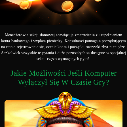
Menedżerowie sekcji domowej rozwiązują zmartwienia z uzupełnieniem
konta bankowego i wypłatą pieniędzy. Konsultanci pomagają początkującym
na etapie rejestrowania się, ocenie konta i początku rozrywki zbyt pieniądze.
Aczkolwiek wszystkie te pytania i dużo pozostałych są dostępne w specjalnej
sekcji często wymaganych pytań.
Jakie Możliwości Jeśli Komputer
Wyłączył Się W Czasie Gry?