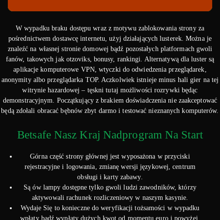
W wypadku braku dostępu wraz z motywu zablokowania strony za
pośrednictwem dostawcę internetu, użyj działających lusterek. Można je
znaleźć na własnej stronie domowej bądź pozostałych platformach gwoli
fanów, takowych jak otzoviks, bonusy, rankingi. Alternatywą dla luster są
aplikacje komputerowe VPN, wtyczki do odwiedzenia przeglądarek,
anonymity albo przeglądarka TOP. Aczkolwiek istnieje minus hali gier na tej
witrynie hazardowej – tęskni tutaj możliwości rozrywki będąc
demonstracyjnym. Początkujący z brakiem doświadczenia nie zaakceptować
będą zdołali obracać bębnów zbyt darmo i testować nieznanych komputerów.
Betsafe Nasz Kraj Nadprogram Na Start
Górna część strony głównej jest wyposażona w przyciski
rejestracyjne i logowania, zmianę wersji językowej, centrum
obsługi i karty zabawy.
Są ów lampy dostępne tylko gwoli ludzi zawodników, którzy
aktywowali rachunek rozliczeniowy w naszym kasynie.
Wydaje Się to konieczne do weryfikacji tożsamości w wypadku
wpłaty bądź wypłaty dużych kwot od momentu euro i powyżej.