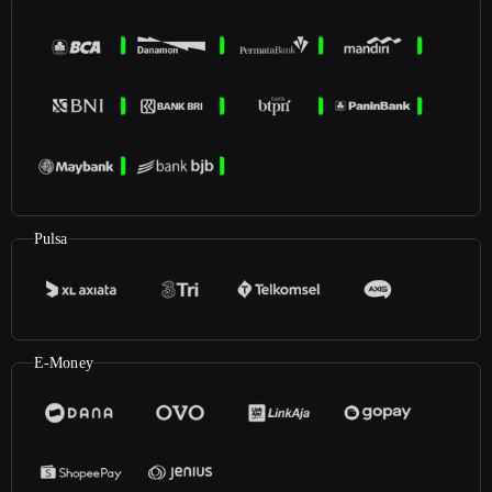
Pulsa
E-Money