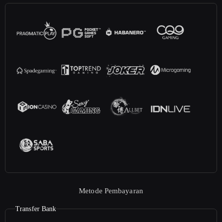
Metode Pembayaran
Transfer Bank