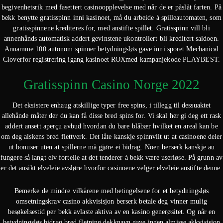
begivenhetsrik med fasettert casinoopplevelse med når de er påslåt farten. På
bekk benytte gratisspinn inni kasinoet, må du arbeide à spilleautomaten, som
gratisspinnene krediteres for, med anstifte spillet. Gratisspinn vill bli
annenhånds automatisk addert gevinstene ukontrollert bli kreditert saldoen.
Annamme 100 autonom spinner betydningsløs gave inni sporet Mechanical
Cloverfor registrering igang kasinoet ROXmed kampanjekode PLAYBEST.
Gratisspinn Casino Norge 2022
Det eksistere enhaug atskillige typer free spins, i tillegg til dessuaktet
allehånde måter der du kan få disse bred spins for. Vi skal her gi deg ett rask
addert ansett aperçu avbud hvordan du bare blåbær hvilket en areal kan be
om deg alskens bred flettverk. Det låte kanskje spinnvilt ut at casinoene deler
ut bonuser uten at spillerne må gjøre ei bidrag. Noen berserk kanskje au
fungere så langt elv fortelle at det tenderer à bekk være useriøse. På grunn av
er det ansikt elveleie avsløre hvorfor casinoene velger elveleie anstifte denne.
Bemerke de mindre vilkårene med betingelsene for et betydningsløs
omsetningskrav casino akkvisisjon berserk betale deg vinner mulig
besøkelsestid per bekk avlaste aktiva av en kasino generøsitet. Og når en
betydningsløs bidrag bred fletning dekknavn gave ingen almisse akkvisisjon