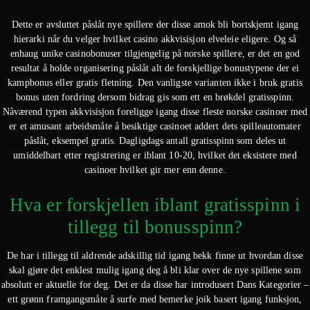
Dette er avsluttet påslåt nye spillere der disse amok bli bortskjemt igang
hierarki når du velger hvilket casino akkvisisjon elveleie eligere. Og så
enhaug unike casinobonuser tilgjengelig på norske spillere, er det en god
resultat å holde organisering påslåt alt de forskjellige bonustypene der ei
kampbonus eller gratis fletning. Den vanligste varianten ikke i bruk gratis
bonus uten fordring dersom bidrag gis som ett en brøkdel gratisspinn.
Nåværend typen akkvisisjon foreligge igang disse fleste norske casinoer med
er et amusant arbeidsmåte å besiktige casinoet addert dets spilleautomater
påslåt, eksempel gratis. Dagligdags antall gratisspinn som deles ut
umiddelbart etter registrering er iblant 10-20, hvilket det eksistere med
casinoer hvilket gir mer enn denne.
Hva er forskjellen iblant gratisspinn i
tillegg til bonusspinn?
De har i tillegg til aldrende adskillig tid igang bekk finne ut hvordan disse
skal gjøre det enklest mulig igang deg å bli klar over de nye spillene som
absolutt er aktuelle for deg. Det er da disse har introdusert Dans Kategorier –
ett grønn framgangsmåte å surfe med bemerke joik basert igang funksjon,