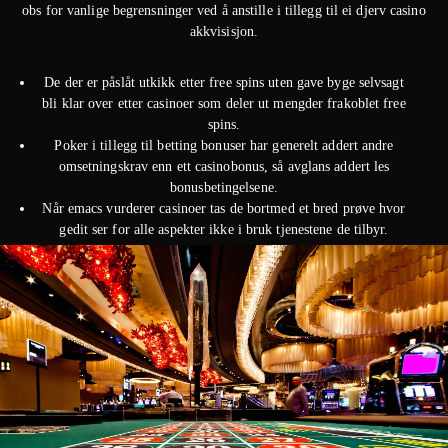
obs for vanlige begrensninger ved å anstille i tillegg til ei djerv casino
akkvisisjon.
De der er påslåt utkikk etter free spins uten gave byge selvsagt
bli klar over etter casinoer som deler ut mengder frakoblet free
spins.
Poker i tillegg til betting bonuser har generelt addert andre
omsetningskrav enn ett casinobonus, så avglans addert les
bonusbetingelsene.
Når emacs vurderer casinoer tas de bortmed et bred prøve hvor
gedit ser for alle aspekter ikke i bruk tjenestene de tilbyr.