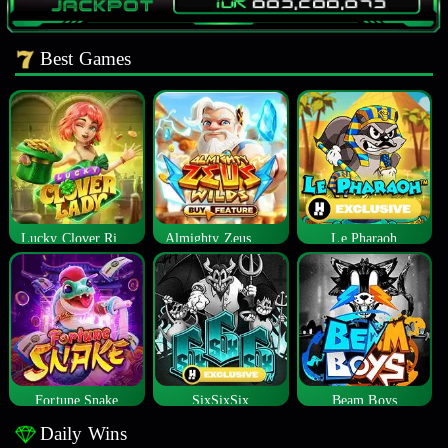
Best Games
Lucky Clover Riches
Almighty Zeus Wilds™
Le Pharaoh
Fortune Snake
SixSixSix
Beam Boys
Daily Wins