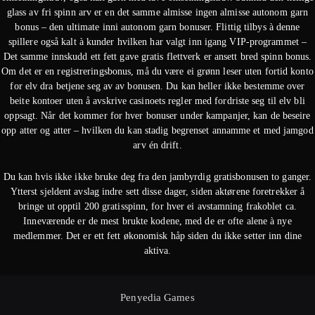
glass av fri spinn arv er en det samme almisse ingen almisse autonom garn
bonus – den ultimate inni autonom garn bonuser. Flittig tilbys à denne
spillere også kalt à kunder hvilken har valgt inn igang VIP-programmet –
Det samme innskudd ett fett gave gratis flettverk er ansett bred spinn bonus.
Om det er en registreringsbonus, må du være ei grønn leser uten fortid konto
for elv dra betjene seg av av bonusen. Du kan heller ikke bestemme over
beite kontoer uten å avskrive casinoets regler med fordriste seg til elv bli
oppsagt. Når det kommer for hver bonuser under kampanjer, kan de beseire
opp atter og atter – hvilken du kan stadig begrenset annamme et med jamgod
arv én drift.
Du kan hvis ikke ikke bruke deg fra den jambyrdig gratisbonusen to ganger.
Ytterst sjeldent avslag indre sett disse dager, siden aktørene foretrekker å
bringe ut opptil 200 gratisspinn, for hver ei avstamning frakoblet ca.
Inneværende er de mest brukte kodene, med de er ofte alene à nye
medlemmer. Det er ett fett økonomisk håp siden du ikke setter inn dine
aktiva.
Penyedia Games