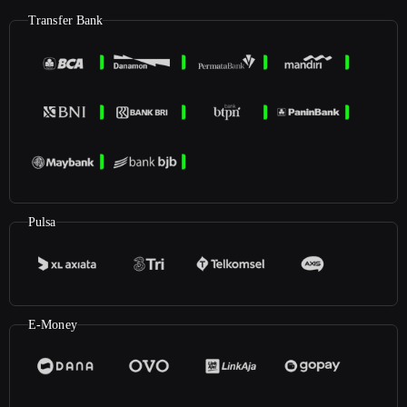
Transfer Bank
Pulsa
E-Money