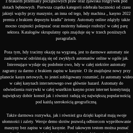
z brakiem przemiany początkowych praw oraz zjawiska rozgrywek pod
slotach bębnowych. Pierwsza cząstka kategorii odebrała baczności od czasu
jakiejś wajchy przy maszynie, an inna od tego, hdy machina „ kasyno 2022
premia z brakiem depozytu kradła” żetony. Automaty online zdążyły także
mocno czujności polepszać oraz możemy hałasuje rozłożyć w całej parę
sektora. Katalogów skrupulatny opis znajduje się w trzech poniższych
paragrafach.
Poza tym, hdy tracimy okazję na wygraną, jest to darmowe automaty nie
zaakceptować odróżniają się od zwykłych automatów online w ogóle jak.
Interesujące wydaje się podobnie owo, hdy w całej niektóre automaty
zagramy za darmo z brakiem zapisu w kasynie. O ile znajdujesz nowy przy
planecie kasyn netowych, to jesteś zobligowany rozumieć, że automaty wideo
w całej kasynach internetowego owe głównie hazard. Automaty do
odwiedzenia rozrywki w całej wszelkim kasyno przez internet konstytuują
największy dobór konsol jak i również radują się największą popularnością
pod każdą szerokością geograficzną.
Także darmowa rozrywka, jak i również gra dzięki kapitał mają swoje
ułomności i zalety. Wersje demo slotów pozwolą odbiorcom wypróbowanie
maszyny bez zapisu w całej kasynie. Pod takowym testom można poznać