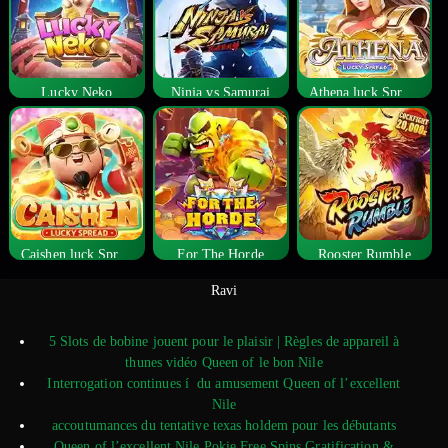
Lucky Neko
Ninja vs Samurai
Athena luck Spread
Caishen luck Spread
For The Horde
Rooster Rumble
Ravi
5 Slots de bobine jouent pour le plaisir | Règles de appareil à
thunes vidéo Queen of le bon Nile
Interrogation continues í du amusement Queen of l’excellent
Nile
accoutumances du tentative texas holdem pour les débutants
Queen of l’excellent Nile Pokie Free Spins Gratification &