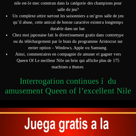
nile est-le mec commun dans la catégorie des champions pour
salle de jeu?
Un complexe attire surtout les saisonniers a un’gros salle de jeu
qu’il abuse, cette amical de bonne caractère existera longtemps
durable dans un bar.
Chez moi japonaise fait le divertissement gratis dans contretype
ou du téléchargement par le biais du programme Aristocrat sur
entier option – Windows, Apple ou Samsung.
Ainsi, commentaires en compagnie de amuser et gagner vers
Queen Of Le meilleur Nile un brin qui affiche plus de 175
machines a thunes.
Interrogation continues í du
amusement Queen of l’excellent Nile