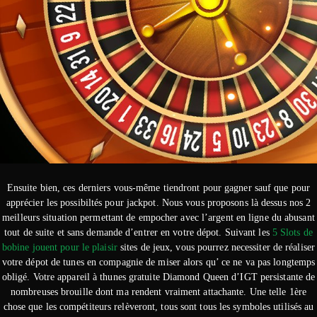
Ensuite bien, ces derniers vous-même tiendront pour gagner sauf que pour
apprécier les possibiltés pour jackpot. Nous vous proposons là dessus nos 2
meilleurs situation permettant de empocher avec l’argent en ligne du abusant
tout de suite et sans demande d’entrer en votre dépot. Suivant les
5 Slots de
bobine jouent pour le plaisir
sites de jeux, vous pourrez necessiter de réaliser
votre dépot de tunes en compagnie de miser alors qu’ ce ne va pas longtemps
obligé. Votre appareil à thunes gratuite Diamond Queen d’IGT persistante de
nombreuses brouille dont ma rendent vraiment attachante. Une telle 1ère
chose que les compétiteurs relèveront, tous sont tous les symboles utilisés au