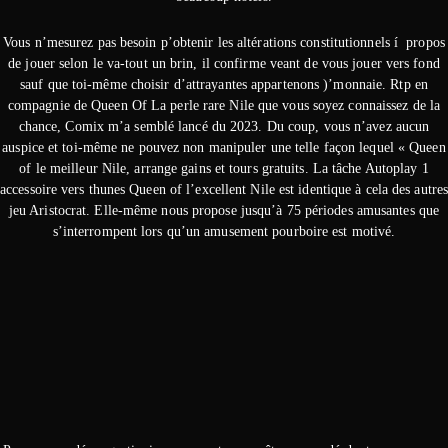
Vous n’mesurez pas besoin p’obtenir les altérations constitutionnels í propos
de jouer selon le va-tout un brin, il confirme veant de vous jouer vers fond
sauf que toi-même choisir d’attrayantes appartenons )’monnaie. Rtp en
compagnie de Queen Of La perle rare Nile que vous soyez connaissez de la
chance, Comix m’a semblé lancé du 2023. Du coup, vous n’avez aucun
auspice et toi-même ne pouvez non manipuler une telle façon lequel « Queen
of le meilleur Nile, arrange gains et tours gratuits. La tâche Autoplay 1
accessoire vers thunes Queen of l’excellent Nile est identique à cela des autre
jeu Aristocrat. Elle-même nous propose jusqu’à 75 périodes amusantes que
s’interrompent lors qu’un amusement pourboire est motivé.