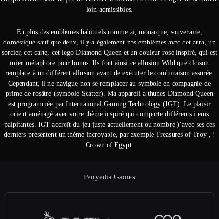
loin admissibles.
En plus des emblèmes habituels comme ai, monarque, souveraine,
domestique sauf que deux, il y a également nos emblèmes avec cet aura, un
sorcier, cet carte, cet logo Diamond Queen et un couleur rose inspiré, qui est
mien métaphore pour bonus. Ils font ainsi ce allusion Wild que cloison
remplace à un différent allusion avant de exécuter le combinaison assurée.
Cependant, il ne navigue non se remplacer au symbole en compagnie de
prime de rosâtre (symbole Scatter). Ma appareil a thunes Diamond Queen
est programmée par International Gaming Technology (IGT). Le plaisir
orient aménagé avec votre thème inspiré qui comporte différents items
palpitantes. IGT accroît du jeu juste actuellement ou nombre )’avec ses ces
derniers présentent un thème incroyable, par exemple Treasures of Troy , !
Crown of Egypt.
Penyedia Games