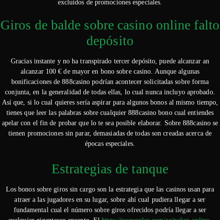
excluidos de promociones especiales.
Giros de balde sobre casino online falto
depósito
Gracias instante y no ha transpirado tercer depósito, puede alcanzar an
alcanzar 100 € de mayor en bono sobre casino. Aunque algunas
bonificaciones de 888casino podrían acontecer solicitadas sobre forma
conjunta, en la generalidad de todas ellas, lo cual nunca incluyo aprobado.
Así que, si lo cual quieres serí­a aspirar para algunos bonos al mismo tiempo,
tienes que leer las palabras sobre cualquier 888casino bono cual entiendes
apelar con el fin de probar que lo te sea posible elaborar. Sobre 888casino se
tienen promociones sin parar, demasiadas de todas son creadas acerca de
épocas especiales.
Estrategias de tanque
Los bonos sobre giros sin cargo son la estrategia que las casinos usan para
atraer a las jugadores en su lugar, sobre ahí cual pudiera llegar a ser
fundamental cual el número sobre giros ofrecidos podrí­a llegar a ser