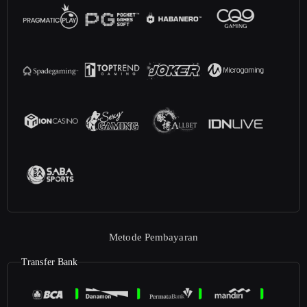
Metode Pembayaran
Transfer Bank