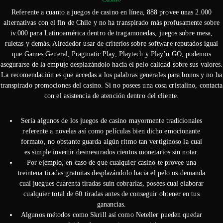
Referente a cuanto a juegos de casino en línea, 888 provee unas 2.000
alternativas con el fin de Chile y no ha transpirado más profusamente sobre
iv.000 para Latinoamérica dentro de tragamonedas, juegos sobre mesa,
ruletas y demás. Alrededor usar de criterios sobre software reputados igual
que Games General, Pragmatic Play, Playtech y Play’n GO, podemos
asegurarse de la empuje desplazándolo hacia el pelo calidad sobre sus valores.
La recomendación es que accedas a los palabras generales para bonos y no ha
transpirado promociones del casino. Si no posees una cosa cristalino, contacta
con el asistencia de atención dentro del cliente.
Serí­a algunos de los juegos de casino mayormente tradicionales
referente a novelas así­ como películas bien dicho emocionante
formato, no obstante guarda algún ritmo tan vertiginoso la cual
es simple invertir desmesurados cientos monetarios sin notar.
Por ejemplo, en caso de que cualquier casino te provee una
treintena tiradas gratuitas desplazándolo hacia el pelo os demanda
cual juegues cuarenta tiradas suin cobrarlas, posees cual elaborar
cualquier total de 60 tiradas antes de conseguir obtener en tus
ganancias.
Algunos métodos como Skrill así­ como Neteller pueden quedar