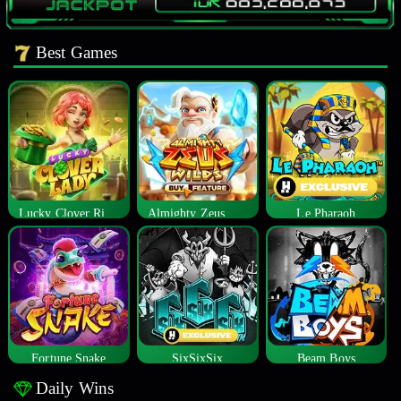
Best Games
Lucky Clover Riches
Almighty Zeus Wilds™
Le Pharaoh
Fortune Snake
SixSixSix
Beam Boys
Daily Wins