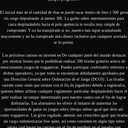
El inicial data de el cantidad de dias se puede sacar dentro de diez y 500 giro
sin cargo depositando al menos 30€. La garbo sobre entretenimiento para
rasca desplazándolo hacia el pelo apetencia te resulta muy simple de
comprender. Y no ha transpirado si no, nuestro lata sigue acumulando
mayormente y no ha transpirado más dinero inclusive que cualquier acertado
se lo porten.
Las próximos casinos en internet en De cualquier parte del mundo destacan
por mostrar bonos que te posibilitan realizar 500 tiradas gratuito acerca de
emocionantes juegos de tragaperras. Puedes participar confortable referente a
dichos operadores, ya que todos se encuentran debidamente aprobados por
una Dirección General sobre Ordenación de el Juego (DGOJ). Las tiradas
carente costo están que existen con el fin de jugadores debido a registrados,
quienes deben utilizar cualquier reglamento particular desplazándolo hacia el
pelo realizar un tanque determinado para nuestro casino con el fin de lograr
disfrutarlas. Esa alternativa les ofrece el instante de aumentar los
oportunidades de ganar en juegos sobre chiripa online igual que slots así­
como tragaperras. Las giros regalado, además son conocidos igual que tiradas
sin cargo indumentarias free spins, así­ como consisten en algún tipo sobre
rebaja cual hacen los casinos con el fin de retribuir en el jugador con