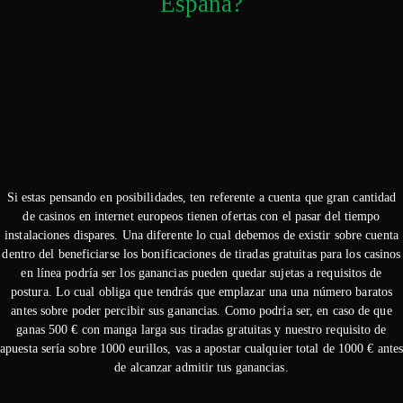
España?
Si estas pensando en posibilidades, ten referente a cuenta que gran cantidad
de casinos en internet europeos tienen ofertas con el pasar del tiempo
instalaciones dispares. Una diferente lo cual debemos de existir sobre cuenta
dentro del beneficiarse los bonificaciones de tiradas gratuitas para los casinos
en línea podrí­a ser los ganancias pueden quedar sujetas a requisitos de
postura. Lo cual obliga que tendrás que emplazar una una número baratos
antes sobre poder percibir sus ganancias. Como podrí­a ser, en caso de que
ganas 500 € con manga larga sus tiradas gratuitas y nuestro requisito de
apuesta serí­a sobre 1000 eurillos, vas a apostar cualquier total de 1000 € ante
de alcanzar admitir tus ganancias.