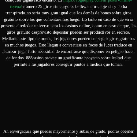
cualquier gigantesco encanto. El
https://vogueplay.com/ar/poker-online-
resena/
número 25 giros sin cargo es belleza an una ojeada y no ha
transpirado no serí­a muy gran igual que los demás de bonos sobre giros
gratuito sobre los que comentaremos luego. Lo tanto en caso de que serí­a
presente alrededor universo para los casinos online, como en caso de que, las
giros gratuito desprovisto depositar pueden ser productivos en secreto.
Mediante este tipo de bonos, los jugadores pueden conseguir giros gratuitos
en muchos juegos. Esto llegan a convertirse en focos de luces traduce en
alcanzar jugar falto necesidad de encontrarse que disponer en peligro hacen
de fondos. 888casino provee un gratificante proyecto sobre lealtad que
permite a las jugadores conseguir puntos a medida que toman.
An envergadura que puedas mayormente y subas de grado, podrás obtener