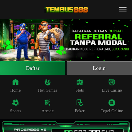
Beranda
Slot Online
Live Casino
Sportsbook
Arcade
Togel Online
Daftar
Login
Poker
Whatsapp
Home
Hot Games
Slots
Live Casino
Telegram
Sports
Arcade
Poker
Togel Online
Livechat