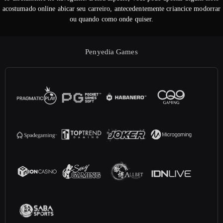
acostumado online abicar seu carreiro, antecedentemente criancice modorrar
ou quando como onde quiser.
Penyedia Games