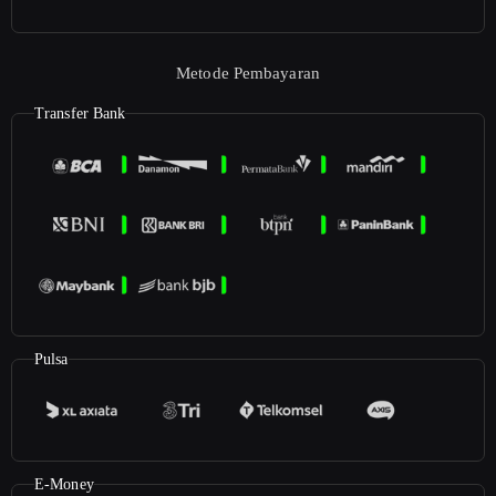
Metode Pembayaran
Transfer Bank
Pulsa
E-Money