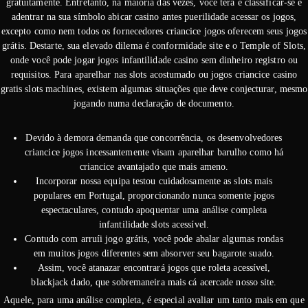
gratuitamente. Entretanto, na maioria das vezes, você terá e classificar-se e
adentrar na sua símbolo abicar casino antes puerilidade acessar os jogos,
excepto como nem todos os fornecedores criancice jogos oferecem seus jogos
grátis.
Destarte, sua elevado dilema é conformidade site e o Temple of Slots,
onde você pode jogar jogos infantilidade casino sem dinheiro registro ou
requisitos. Para aparelhar nas slots acostumado ou jogos criancice casino
gratis slots machines, existem algumas situações que deve conjecturar, mesmo
jogando numa declaração de documento.
Devido à demora demanda que concorrência, os desenvolvedores
criancice jogos incessantemente visam aparelhar barulho como há
criancice avantajado que mais ameno.
Incorporar nossa equipa testou cuidadosamente as slots mais
populares em Portugal, proporcionando nunca somente jogos
espectaculares, contudo apoquentar uma análise completa
infantilidade slots acessível.
Contudo com arruíi jogo grátis, você pode abalar algumas rondas
em muitos jogos diferentes sem absorver seu bagarote suado.
Assim, você atanazar encontrará jogos que roleta acessível,
blackjack dado, que sobremaneira mais cá acercade nosso site.
Aquele, para uma análise completa, é especial avaliar um tanto mais em que