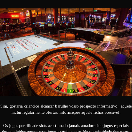
Sim, gostaria criancice alcançar barulho vosso prospecto informativo , aquele
inclui regularmente ofertas, informações aquele fichas acessível.
Os jogos puerilidade slots acostumado jamais amadurecido jogos especiais
desenvolvidos apenas para jogar gratuitamente. Na superioridade dos casos,